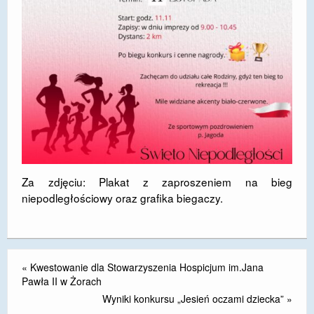
DOSTĘPNOŚĆ
POLITYKA PRYWATNOŚCI
RODO
EGZAMIN ÓSMOKLASISTY
STANDARDY OCHRONY MAŁOLETNICH
PROJEKT ,,SZKOŁY Z JAKOŚCIĄ – ROZWÓJ
KSZTAŁCENIA OGÓLNEGO NA TERENIE MIASTA
Za zdjęciu: Plakat z zaproszeniem na bieg
ŻORY”
niepodległościowy oraz grafika biegaczy.
REKRUTACJA 2026/2027
mLegitymacja
«
Kwestowanie dla Stowarzyszenia Hospicjum im.Jana
Pawła II w Żorach
Wyniki konkursu „Jesień oczami dziecka”
»