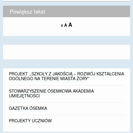
Powiększ tekst
Increase
A
Reset
A
Decrease
A
font
font
font
size.
size.
size.
PROJEKT ,,SZKOŁY Z JAKOŚCIĄ – ROZWÓJ KSZTAŁCENIA
OGÓLNEGO NA TERENIE MIASTA ŻORY”
STOWARZYSZENIE ÓSEMKOWA AKADEMIA
UMIEJĘTNOŚCI
GAZETKA ÓSEMKA
PROJEKTY UCZNIÓW