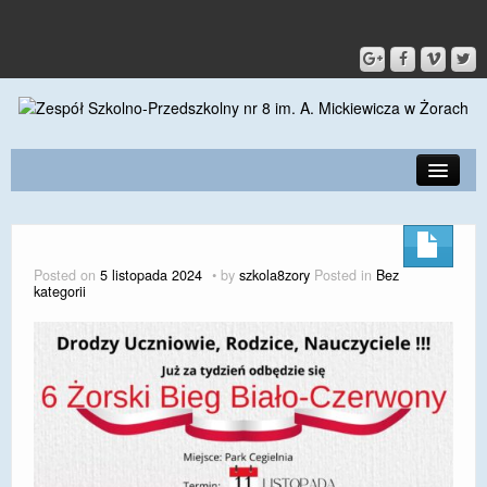
PRZEDSZKOLE
O SZKOLE
Posted on
5 listopada 2024
by
szkola8zory
Posted in
Bez
kategorii
KONTAKT
DLA RODZICÓW I UCZNIÓW
DLA PRACOWNIKÓW
GALERIA
SPORT