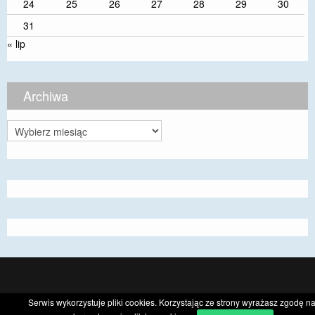
24
25
26
27
28
29
30
31
« lip
Archiwa
Archiwa
CyberChimps ©2026
Serwis wykorzystuje pliki cookies. Korzystając ze strony wyrażasz zgodę n