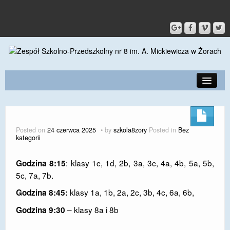
PRZEDSZKOLE
O SZKOLE
Posted on
24 czerwca 2025
by
szkola8zory
Posted in
Bez
kategorii
KONTAKT
DLA RODZICÓW I UCZNIÓW
: klasy 1c, 1d, 2b, 3a, 3c, 4a, 4b, 5a, 5b,
Godzina 8:15
5c, 7a, 7b.
DLA PRACOWNIKÓW
klasy 1a, 1b, 2a, 2c, 3b, 4c, 6a, 6b,
Godzina 8:45:
GALERIA
– klasy 8a i 8b
Godzina 9:30
SPORT