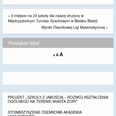
DOSTĘPNOŚĆ
«
3 miejsce na 23 szkoły dla naszej drużyny w
POLITYKA PRYWATNOŚCI
Międzyszkolnym Turnieju Szachowym w Bielsko-Białej!
Wyniki Ósemkowej Ligi Matematycznej
»
RODO
EGZAMIN ÓSMOKLASISTY
Powiększ tekst
STANDARDY OCHRONY MAŁOLETNICH
Increase
A
Reset
A
Decrease
A
font
PROJEKT ,,SZKOŁY Z JAKOŚCIĄ – ROZWÓJ
font
font
size.
KSZTAŁCENIA OGÓLNEGO NA TERENIE MIASTA
size.
size.
ŻORY”
REKRUTACJA 2026/2027
mLegitymacja
PROJEKT ,,SZKOŁY Z JAKOŚCIĄ – ROZWÓJ KSZTAŁCENIA
OGÓLNEGO NA TERENIE MIASTA ŻORY”
STOWARZYSZENIE ÓSEMKOWA AKADEMIA