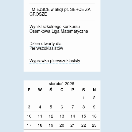
I MIEJSCE w akcji pt. SERCE ZA
GROSZE
Wyniki szkolnego konkursu
Ósemkowa Liga Matematyczna
Dzień otwarty dla
Pierwszoklasistów
Wyprawka pierwszoklasisty
sierpień 2026
P
W
Ś
C
P
S
N
1
2
3
4
5
6
7
8
9
10
11
12
13
14
15
16
17
18
19
20
21
22
23