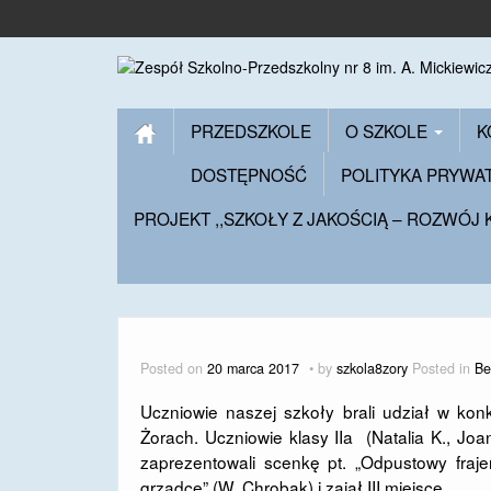
PRZEDSZKOLE
O SZKOLE
K
DOSTĘPNOŚĆ
POLITYKA PRYWA
PROJEKT ,,SZKOŁY Z JAKOŚCIĄ – ROZWÓJ
Posted on
20 marca 2017
by
szkola8zory
Posted in
Be
Uczniowie naszej szkoły brali udział w ko
Żorach. Uczniowie klasy IIa (Natalia K., Joan
zaprezentowali scenkę pt. „Odpustowy frajer”
grządce” (W. Chrobak) i zajął III miejsce.