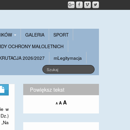
NIKÓW
GALERIA
SPORT
RDY OCHRONY MAŁOLETNICH
KRUTACJA 2026/2027
mLegitymacja
Powiększ tekst
Increase
A
Reset
A
Decrease
A
font
font
ie w
font
size.
size.
size.
 Dz.)
z „Na