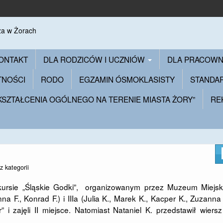
ONTAKT
DLA RODZICÓW I UCZNIÓW
DLA PRACOW
TNOŚCI
RODO
EGZAMIN ÓSMOKLASISTY
STANDA
 KSZTAŁCENIA OGÓLNEGO NA TERENIE MIASTA ŻORY”
RE
z kategorii
nkursie „Śląskie Godki”, organizowanym przez Muzeum Miejsk
na F., Konrad F.) i IIIa (Julia K., Marek K., Kacper K., Zuzanna
 i zajęli II miejsce. Natomiast Nataniel K. przedstawił wiers