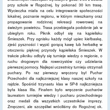
przy szkole w Rogoźnej, by pokonać 30 km trasę.
DOSTĘPNOŚĆ
Wycieczka miała na celu integrowanie społeczności
lokalnej, poznanie regionu, w którym mieszkamy oraz
POLITYKA PRYWATNOŚCI
propagowanie rodzinnej rekreacji rowerowej na
RODO
świeżym powietrzu. Trasa przebiegała podobnie jak w
ubiegłym roku. Piknik odbył się na kąpielisku
EGZAMIN ÓSMOKLASISTY
Śmieszek. Przy ognisku każdy mógł upiec kiełbaskę,
zjeść pyszności i wypić gorącą kawę lub herbatkę w
STANDARDY OCHRONY MAŁOLETNICH
otoczeniu pięknej przyrody kąpieliska Śmieszek. W
trakcie pikniku odbyły się turnieje wiedzy o regionie, o
PROJEKT ,,SZKOŁY Z JAKOŚCIĄ – ROZWÓJ
KSZTAŁCENIA OGÓLNEGO NA TERENIE MIASTA
ruchu drogowym dla rowerzystów czy udzielania
ŻORY”
pierwszej pomocy. Najlepsi uczestnicy turnieju otrzymali
puchary. Po raz pierwszy wręczony był Puchar
REKRUTACJA 2026/2027
Przechodni dla najliczniejszej klasy naszej szkoły na
rajdzie. Spośród trzynastu klas w SP-8 najliczniejsza
mLegitymacja
była klasa IIIa. Finałem było wręczenie pucharów
laureatom turniejów wiedzy i pucharu przechodniego
oraz medali dla wszystkich uczestników imprezy.
Zmęczeni, ale szczęśliwi wróciliśmy do Rogoźnej ok.