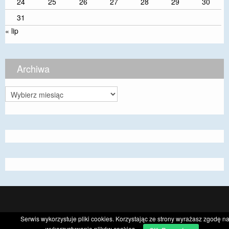
24
25
26
27
28
29
30
31
« lip
Archiwa
Archiwa
CyberChimps ©2026
Serwis wykorzystuje pliki cookies. Korzystając ze strony wyrażasz zgodę n
wykorzystywanie plików cookies.