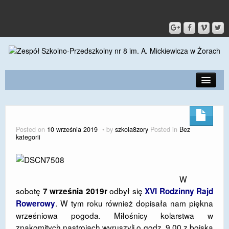
PRZEDSZKOLE
O SZKOLE
Posted on
10 września 2019
by
szkola8zory
Posted in
Bez
kategorii
KONTAKT
DLA RODZICÓW I UCZNIÓW
W
DLA PRACOWNIKÓW
sobotę
odbył się
7 września 2019r
XVI Rodzinny Rajd
GALERIA
. W tym roku również dopisała nam piękna
Rowerowy
wrześniowa pogoda. Miłośnicy kolarstwa w
SPORT
znakomitych nastrojach wyruszyli o godz. 9.00 z boiska