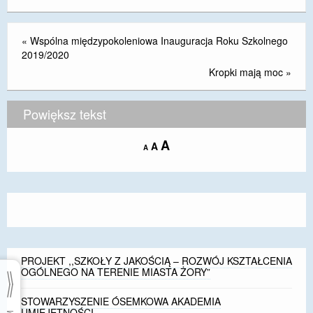
«
Wspólna międzypokoleniowa Inauguracja Roku Szkolnego
2019/2020
Kropki mają moc
»
Powiększ tekst
Increase
A
Reset
A
Decrease
A
font
font
font
size.
size.
size.
PROJEKT ,,SZKOŁY Z JAKOŚCIĄ – ROZWÓJ KSZTAŁCENIA
OGÓLNEGO NA TERENIE MIASTA ŻORY”
STOWARZYSZENIE ÓSEMKOWA AKADEMIA
UMIEJĘTNOŚCI