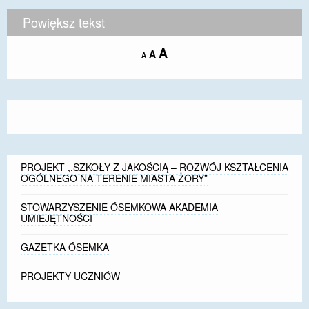
Powiększ tekst
Increase
A
Reset
A
Decrease
A
font
font
font
size.
size.
size.
PROJEKT ,,SZKOŁY Z JAKOŚCIĄ – ROZWÓJ KSZTAŁCENIA
OGÓLNEGO NA TERENIE MIASTA ŻORY”
STOWARZYSZENIE ÓSEMKOWA AKADEMIA
UMIEJĘTNOŚCI
GAZETKA ÓSEMKA
PROJEKTY UCZNIÓW