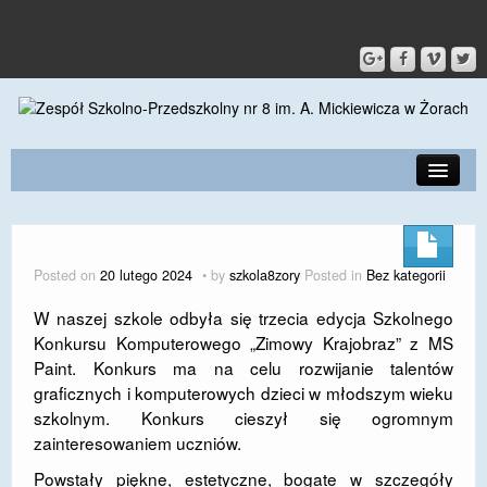
PRZEDSZKOLE
O SZKOLE
Posted on
20 lutego 2024
by
szkola8zory
Posted in
Bez kategorii
KONTAKT
W naszej szkole odbyła się trzecia edycja Szkolnego
Konkursu Komputerowego „Zimowy Krajobraz” z MS
DLA RODZICÓW I UCZNIÓW
Paint. Konkurs ma na celu rozwijanie talentów
DLA PRACOWNIKÓW
graficznych i komputerowych dzieci w młodszym wieku
szkolnym. Konkurs cieszył się ogromnym
GALERIA
zainteresowaniem uczniów.
SPORT
Powstały piękne, estetyczne, bogate w szczegóły