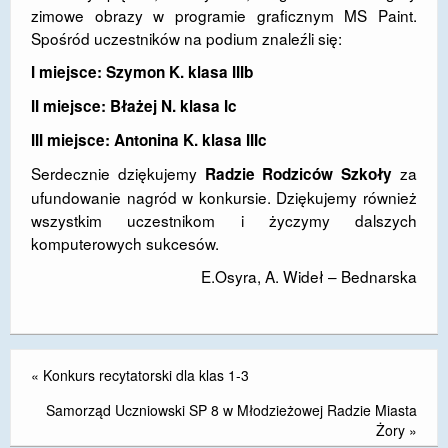
zimowe obrazy w programie graficznym MS Paint.
DOSTĘPNOŚĆ
Spośród uczestników na podium znaleźli się:
POLITYKA PRYWATNOŚCI
I miejsce: Szymon K. klasa IIIb
II miejsce: Błażej N. klasa Ic
RODO
III miejsce: Antonina K. klasa IIIc
EGZAMIN ÓSMOKLASISTY
Serdecznie dziękujemy
za
Radzie Rodziców Szkoły
STANDARDY OCHRONY MAŁOLETNICH
ufundowanie nagród w konkursie. Dziękujemy również
wszystkim uczestnikom i życzymy dalszych
PROJEKT ,,SZKOŁY Z JAKOŚCIĄ – ROZWÓJ
komputerowych sukcesów.
KSZTAŁCENIA OGÓLNEGO NA TERENIE MIASTA
ŻORY”
E.Osyra, A. Wideł – Bednarska
REKRUTACJA 2026/2027
mLegitymacja
«
Konkurs recytatorski dla klas 1-3
Samorząd Uczniowski SP 8 w Młodzieżowej Radzie Miasta
Żory
»