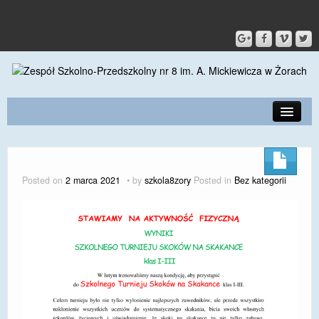
PRZEDSZKOLE
O SZKOLE
Posted on
2 marca 2021
by
szkola8zory
Posted in
Bez kategorii
KONTAKT
DLA RODZICÓW I UCZNIÓW
DLA PRACOWNIKÓW
GALERIA
SPORT