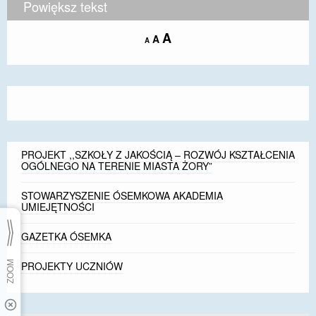
Powiększ tekst
Increase
A
Reset
A
Decrease
A
font
font
font
size.
size.
size.
PROJEKT ,,SZKOŁY Z JAKOŚCIĄ – ROZWÓJ KSZTAŁCENIA
OGÓLNEGO NA TERENIE MIASTA ŻORY”
STOWARZYSZENIE ÓSEMKOWA AKADEMIA
UMIEJĘTNOŚCI
GAZETKA ÓSEMKA
PROJEKTY UCZNIÓW