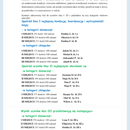
DOSTĘPNOŚĆ
POLITYKA PRYWATNOŚCI
RODO
EGZAMIN ÓSMOKLASISTY
STANDARDY OCHRONY MAŁOLETNICH
PROJEKT ,,SZKOŁY Z JAKOŚCIĄ – ROZWÓJ
KSZTAŁCENIA OGÓLNEGO NA TERENIE MIASTA
ŻORY”
REKRUTACJA 2026/2027
mLegitymacja