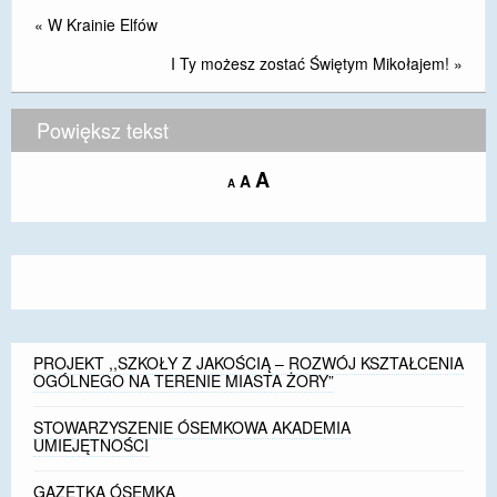
«
W Krainie Elfów
I Ty możesz zostać Świętym Mikołajem!
»
Powiększ tekst
Increase
A
Reset
A
Decrease
A
font
font
font
size.
size.
size.
PROJEKT ,,SZKOŁY Z JAKOŚCIĄ – ROZWÓJ KSZTAŁCENIA
OGÓLNEGO NA TERENIE MIASTA ŻORY”
STOWARZYSZENIE ÓSEMKOWA AKADEMIA
UMIEJĘTNOŚCI
GAZETKA ÓSEMKA