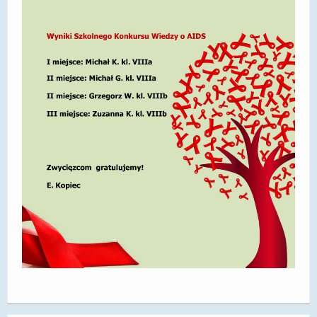
DOSTĘPNOŚĆ
POLITYKA PRYWATNOŚCI
RODO
EGZAMIN ÓSMOKLASISTY
STANDARDY OCHRONY MAŁOLETNICH
PROJEKT ,,SZKOŁY Z JAKOŚCIĄ – ROZWÓJ
KSZTAŁCENIA OGÓLNEGO NA TERENIE MIASTA
ŻORY”
REKRUTACJA 2026/2027
mLegitymacja