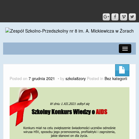
PRZEDSZKOLE
O SZKOLE
Posted on
7 grudnia 2021
by
szkola8zory
Posted in
Bez kategorii
KONTAKT
DLA RODZICÓW I UCZNIÓW
DLA PRACOWNIKÓW
GALERIA
SPORT