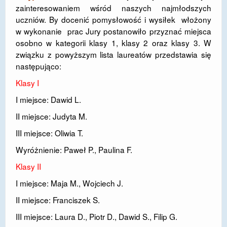
zainteresowaniem wśród naszych najmłodszych
DOSTĘPNOŚĆ
uczniów. By docenić pomysłowość i wysiłek włożony
w wykonanie prac Jury postanowiło przyznać miejsca
POLITYKA PRYWATNOŚCI
osobno w kategorii klasy 1, klasy 2 oraz klasy 3. W
związku z powyższym lista laureatów przedstawia się
RODO
następująco:
EGZAMIN ÓSMOKLASISTY
Klasy I
STANDARDY OCHRONY MAŁOLETNICH
I miejsce: Dawid L.
PROJEKT ,,SZKOŁY Z JAKOŚCIĄ – ROZWÓJ
II miejsce: Judyta M.
KSZTAŁCENIA OGÓLNEGO NA TERENIE MIASTA
III miejsce: Oliwia T.
ŻORY”
Wyróżnienie: Paweł P., Paulina F.
REKRUTACJA 2026/2027
Klasy II
mLegitymacja
I miejsce:
Maja M., Wojciech J.
II miejsce: Franciszek S.
III miejsce: Laura D., Piotr D., Dawid S., Filip G.