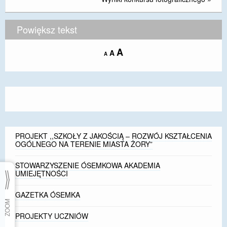
Powiększ tekst
Increase
A
Reset
A
Decrease
A
font
font
font
size.
size.
size.
PROJEKT ,,SZKOŁY Z JAKOŚCIĄ – ROZWÓJ KSZTAŁCENIA
OGÓLNEGO NA TERENIE MIASTA ŻORY”
STOWARZYSZENIE ÓSEMKOWA AKADEMIA
UMIEJĘTNOŚCI
GAZETKA ÓSEMKA
PROJEKTY UCZNIÓW