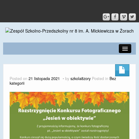
PRZEDSZKOLE
O SZKOLE
Posted on
21 listopada 2021
by
szkola8zory
Posted in
Bez
kategorii
KONTAKT
DLA RODZICÓW I UCZNIÓW
DLA PRACOWNIKÓW
GALERIA
SPORT