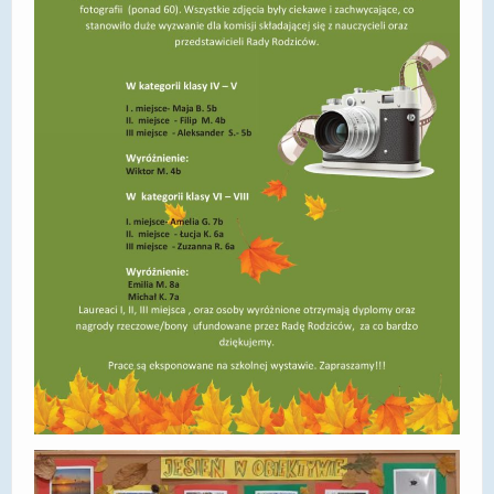
DOSTĘPNOŚĆ
POLITYKA PRYWATNOŚCI
RODO
EGZAMIN ÓSMOKLASISTY
STANDARDY OCHRONY MAŁOLETNICH
PROJEKT ,,SZKOŁY Z JAKOŚCIĄ – ROZWÓJ
KSZTAŁCENIA OGÓLNEGO NA TERENIE MIASTA
ŻORY”
REKRUTACJA 2026/2027
mLegitymacja