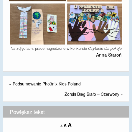
Na zdjęciach: prace nagrodzone w konkursie
Czytanie dla pokoju
Anna Staroń
«
Podsumowanie Pho3nix Kids Poland
Żorski Bieg Biało – Czerwony
»
Powiększ tekst
Increase
A
Reset
A
Decrease
A
font
font
font