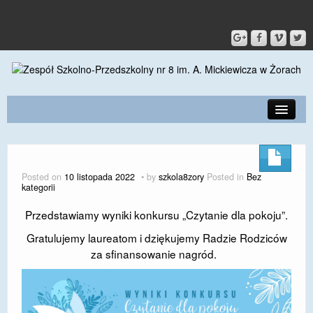
PRZEDSZKOLE
O SZKOLE
Posted on
10 listopada 2022
by
szkola8zory
Posted in
Bez
kategorii
KONTAKT
Przedstawiamy wyniki konkursu „Czytanie dla pokoju”.
DLA RODZICÓW I UCZNIÓW
Gratulujemy laureatom i dziękujemy Radzie Rodziców
DLA PRACOWNIKÓW
za sfinansowanie nagród.
GALERIA
SPORT