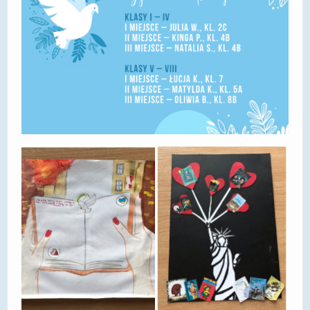
DOSTĘPNOŚĆ
POLITYKA PRYWATNOŚCI
RODO
EGZAMIN ÓSMOKLASISTY
STANDARDY OCHRONY MAŁOLETNICH
PROJEKT ,,SZKOŁY Z JAKOŚCIĄ – ROZWÓJ
KSZTAŁCENIA OGÓLNEGO NA TERENIE MIASTA
ŻORY”
REKRUTACJA 2026/2027
mLegitymacja