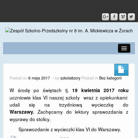
PRZEDSZKOLE
O SZKOLE
Posted on
6 maja 2017
by
szkola8zory
Posted in
Bez kategorii
KONTAKT
W środę po świętach tj.
19 kwietnia 2017
roku
uczniowie klas VI naszej szkoły wraz z opiekunkami
DLA RODZICÓW I UCZNIÓW
udali się na trzydniową wycieczkę do
DLA PRACOWNIKÓW
Zachęcamy do lektury sprawozdania z
Warszawy.
wyprawy do stolicy.
GALERIA
Sprawozdanie z wycieczki klas VI do Warszawy.
SPORT