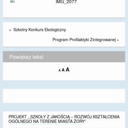
DOSTĘPNOŚĆ
POLITYKA PRYWATNOŚCI
«
Szkolny Konkurs Ekologiczny
RODO
Program Profilaktyki Zintegrowanej
»
EGZAMIN ÓSMOKLASISTY
STANDARDY OCHRONY MAŁOLETNICH
Powiększ tekst
PROJEKT ,,SZKOŁY Z JAKOŚCIĄ – ROZWÓJ
Increase
A
Reset
A
Decrease
KSZTAŁCENIA OGÓLNEGO NA TERENIE MIASTA
A
font
font
font
ŻORY”
size.
size.
size.
REKRUTACJA 2026/2027
mLegitymacja
PROJEKT ,,SZKOŁY Z JAKOŚCIĄ – ROZWÓJ KSZTAŁCENIA
OGÓLNEGO NA TERENIE MIASTA ŻORY”