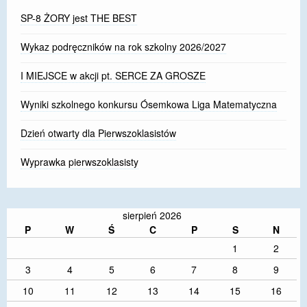
SP-8 ŻORY jest THE BEST
Wykaz podręczników na rok szkolny 2026/2027
I MIEJSCE w akcji pt. SERCE ZA GROSZE
Wyniki szkolnego konkursu Ósemkowa Liga Matematyczna
Dzień otwarty dla Pierwszoklasistów
Wyprawka pierwszoklasisty
sierpień 2026
P
W
Ś
C
P
S
N
1
2
3
4
5
6
7
8
9
10
11
12
13
14
15
16