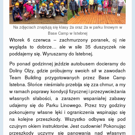
DOSTĘPNOŚĆ
POLITYKA PRYWATNOŚCI
Na zdjęciach znajdują się klasy 2a oraz 2a w parku linowym w
RODO
Base Camp w Istebnej
Wtorek 6 czerwca – zachmurzony poranek, oj nie
EGZAMIN ÓSMOKLASISTY
wygląda to dobrze… ale w sile 35 duszyczek nie
poddajemy się. Wyruszamy do Istebnej.
STANDARDY OCHRONY MAŁOLETNICH
Po ponad godzinnej jeździe autobusem docieramy do
PROJEKT ,,SZKOŁY Z JAKOŚCIĄ – ROZWÓJ
Doliny Olzy, gdzie próbujemy swoich sił w zawodach
KSZTAŁCENIA OGÓLNEGO NA TERENIE MIASTA
Team Building przygotowanych przez Base Camp
ŻORY”
Istebna. Słońce nieśmiało przebija się zza chmur, a my
w ramach poprawy kondycji fizycznej i przezywcieżania
REKRUTACJA 2026/2027
własnych słabości, a zarazem wspaniałej zabawy
udajemy się do Parku Linowego. Przez trzy godziny
mLegitymacja
pokonujemy własne lęki i ograniczenia wspinając się
na kolejne przeszkody. Wszystko odbywa się pod
czujnym okiem instruktorów. Jest cudownie! Pokonując
przeszkody uczymy się panowania nad własnym