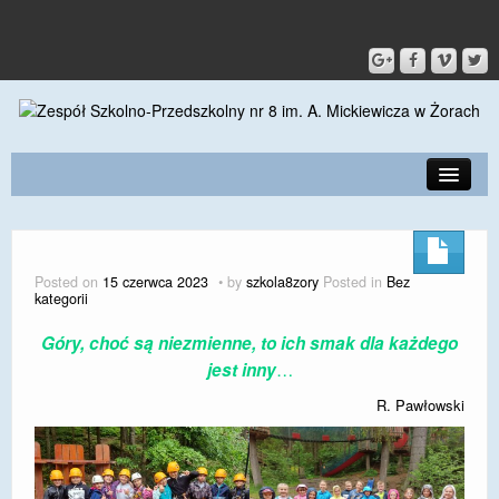
PRZEDSZKOLE
O SZKOLE
Posted on
15 czerwca 2023
by
szkola8zory
Posted in
Bez
kategorii
KONTAKT
Góry, choć są niezmienne, to ich smak dla każdego
DLA RODZICÓW I UCZNIÓW
…
jest inny
DLA PRACOWNIKÓW
R. Pawłowski
GALERIA
SPORT