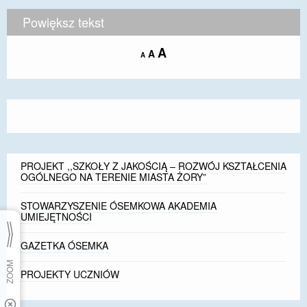
Powiększ tekst
Increase
A
Reset
A
Decrease
A
font
font
font
size.
size.
size.
PROJEKT ,,SZKOŁY Z JAKOŚCIĄ – ROZWÓJ KSZTAŁCENIA
OGÓLNEGO NA TERENIE MIASTA ŻORY”
STOWARZYSZENIE ÓSEMKOWA AKADEMIA
UMIEJĘTNOŚCI
GAZETKA ÓSEMKA
PROJEKTY UCZNIÓW