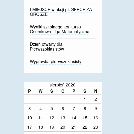
I MIEJSCE w akcji pt. SERCE ZA
GROSZE
Wyniki szkolnego konkursu
Ósemkowa Liga Matematyczna
Dzień otwarty dla
Pierwszoklasistów
Wyprawka pierwszoklasisty
sierpień 2026
P
W
Ś
C
P
S
N
1
2
3
4
5
6
7
8
9
10
11
12
13
14
15
16
17
18
19
20
21
22
23