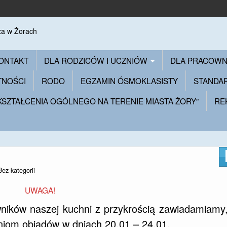
ONTAKT
DLA RODZICÓW I UCZNIÓW
DLA PRACOW
TNOŚCI
RODO
EGZAMIN ÓSMOKLASISTY
STANDA
 KSZTAŁCENIA OGÓLNEGO NA TERENIE MIASTA ŻORY”
RE
Bez kategorii
UWAGA!
ników naszej kuchni z przykrością zawiadamiamy
niom obiadów w dniach 20.01 – 24.01.