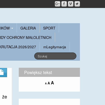
NIKÓW
GALERIA
SPORT
RDY OCHRONY MAŁOLETNICH
KRUTACJA 2026/2027
mLegitymacja
Powiększ tekst
Increase
A
Reset
A
Decrease
A
font
font
font
size.
size.
size.
, że