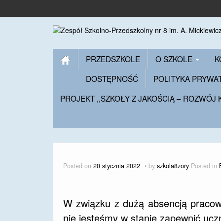
PRZEDSZKOLE
O SZKOLE
K
DOSTĘPNOŚĆ
POLITYKA PRYWA
PROJEKT ,,SZKOŁY Z JAKOŚCIĄ – ROZWÓJ
Posted on
20 stycznia 2022
by
szkola8zory
Posted in
W związku z dużą absencją pracow
nie jesteśmy w stanie zapewnić ucz