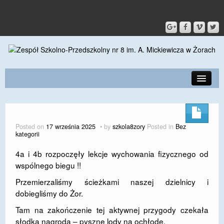
PRZEDSZKOLE
O SZKOLE
Posted on
17 września 2025
by
szkola8zory
Posted in
Bez
kategorii
KONTAKT
4a i 4b rozpoczęły lekcje wychowania fizycznego od
DLA RODZICÓW I UCZNIÓW
wspólnego biegu !!
DLA PRACOWNIKÓW
Przemierzaliśmy ścieżkami naszej dzielnicy i
dobiegliśmy do Żor.
GALERIA
Tam na zakończenie tej aktywnej przygody czekała
SPORT
słodka nagroda – pyszne lody na ochłodę.