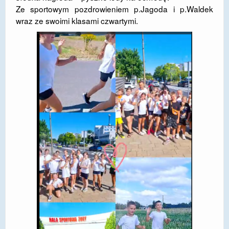
Ze sportowym pozdrowieniem p.Jagoda i p.Waldek
DOSTĘPNOŚĆ
wraz ze swoimi klasami czwartymi.
POLITYKA PRYWATNOŚCI
RODO
EGZAMIN ÓSMOKLASISTY
STANDARDY OCHRONY MAŁOLETNICH
PROJEKT ,,SZKOŁY Z JAKOŚCIĄ – ROZWÓJ
KSZTAŁCENIA OGÓLNEGO NA TERENIE MIASTA
ŻORY”
REKRUTACJA 2026/2027
mLegitymacja