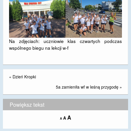
Na zdjęciach: uczniowie klas czwartych podczas
wspólnego biegu na lekcji w-f
«
Dzień Kropki
5a zamieniła wf w leśną przygodę
»
Powiększ tekst
Increase
A
Reset
A
Decrease
A
font
font
font
size.
size.
size.