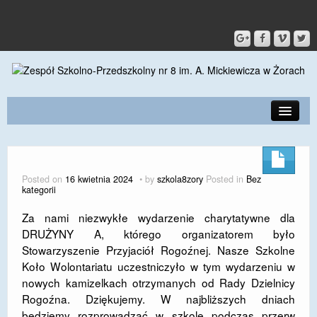
PRZEDSZKOLE
O SZKOLE
Posted on
16 kwietnia 2024
by
szkola8zory
Posted in
Bez
kategorii
KONTAKT
Za nami niezwykłe wydarzenie charytatywne dla
DLA RODZICÓW I UCZNIÓW
DRUŻYNY A, którego organizatorem było
Stowarzyszenie Przyjaciół Rogoźnej. Nasze Szkolne
DLA PRACOWNIKÓW
Koło Wolontariatu uczestniczyło w tym wydarzeniu w
GALERIA
nowych kamizelkach otrzymanych od Rady Dzielnicy
Rogoźna. Dziękujemy. W najbliższych dniach
SPORT
będziemy rozprowadzać w szkole podczas przerw