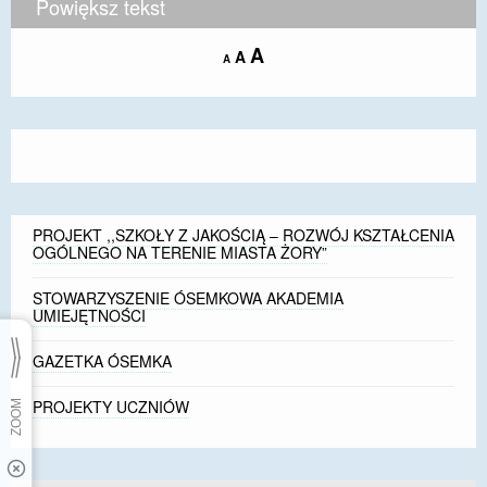
Powiększ tekst
Increase
A
Reset
A
Decrease
A
font
font
font
size.
size.
size.
PROJEKT ,,SZKOŁY Z JAKOŚCIĄ – ROZWÓJ KSZTAŁCENIA
OGÓLNEGO NA TERENIE MIASTA ŻORY”
STOWARZYSZENIE ÓSEMKOWA AKADEMIA
UMIEJĘTNOŚCI
GAZETKA ÓSEMKA
PROJEKTY UCZNIÓW