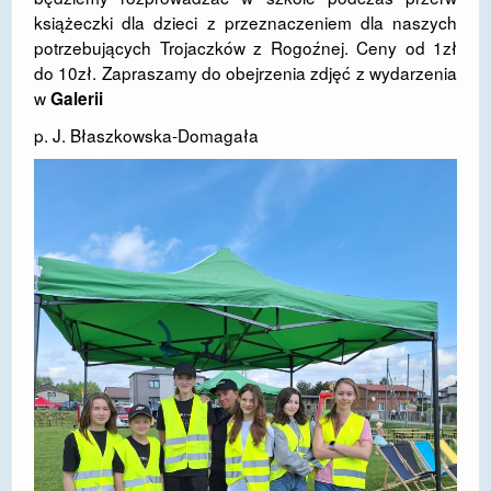
książeczki dla dzieci z przeznaczeniem dla naszych
DOSTĘPNOŚĆ
potrzebujących Trojaczków z Rogoźnej. Ceny od 1zł
do 10zł. Zapraszamy do obejrzenia zdjęć z wydarzenia
POLITYKA PRYWATNOŚCI
w
Galerii
RODO
p. J. Błaszkowska-Domagała
EGZAMIN ÓSMOKLASISTY
STANDARDY OCHRONY MAŁOLETNICH
PROJEKT ,,SZKOŁY Z JAKOŚCIĄ – ROZWÓJ
KSZTAŁCENIA OGÓLNEGO NA TERENIE MIASTA
ŻORY”
REKRUTACJA 2026/2027
mLegitymacja