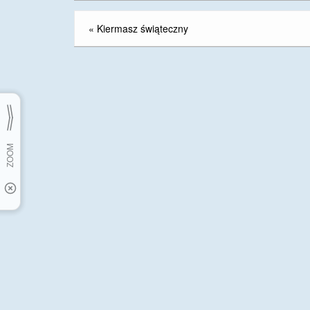
«
Kiermasz świąteczny