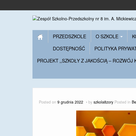
PRZEDSZKOLE
O SZKOLE
K
DOSTĘPNOŚĆ
POLITYKA PRYWA
PROJEKT ,,SZKOŁY Z JAKOŚCIĄ – ROZWÓJ
Posted on
9 grudnia 2022
by
szkola8zory
Posted in
Be