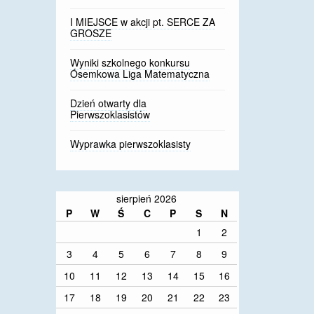
I MIEJSCE w akcji pt. SERCE ZA
GROSZE
Wyniki szkolnego konkursu
Ósemkowa Liga Matematyczna
Dzień otwarty dla
Pierwszoklasistów
Wyprawka pierwszoklasisty
sierpień 2026
P
W
Ś
C
P
S
N
1
2
3
4
5
6
7
8
9
10
11
12
13
14
15
16
17
18
19
20
21
22
23