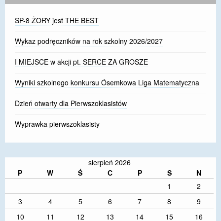
SP-8 ŻORY jest THE BEST
Wykaz podręczników na rok szkolny 2026/2027
I MIEJSCE w akcji pt. SERCE ZA GROSZE
Wyniki szkolnego konkursu Ósemkowa Liga Matematyczna
Dzień otwarty dla Pierwszoklasistów
Wyprawka pierwszoklasisty
sierpień 2026
P
W
Ś
C
P
S
N
1
2
3
4
5
6
7
8
9
10
11
12
13
14
15
16