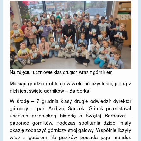
DOSTĘPNOŚĆ
POLITYKA PRYWATNOŚCI
RODO
EGZAMIN ÓSMOKLASISTY
STANDARDY OCHRONY MAŁOLETNICH
PROJEKT ,,SZKOŁY Z JAKOŚCIĄ – ROZWÓJ
Na zdjęciu: uczniowie klas drugich wraz z górnikiem
KSZTAŁCENIA OGÓLNEGO NA TERENIE MIASTA
Miesiąc grudzień obfituje w wiele uroczystości, jedną z
ŻORY”
nich jest święto górników – Barbórka.
REKRUTACJA 2026/2027
W środę – 7 grudnia klasy drugie odwiedził dyrektor
górniczy – pan Andrzej Sączek. Górnik przedstawił
mLegitymacja
uczniom przepiękną historię o Świętej Barbarze –
patronce górników. Podczas spotkania dzieci miały
okazję zobaczyć górniczy strój galowy. Wspólnie liczyły
wraz z gościem, ile guzików posiada jego mundur.