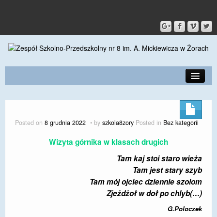
PRZEDSZKOLE
O SZKOLE
Posted on
8 grudnia 2022
by
szkola8zory
Posted in
Bez kategorii
KONTAKT
Wizyta górnika w klasach drugich
DLA RODZICÓW I UCZNIÓW
Tam kaj stoi staro wieża
Tam jest stary szyb
DLA PRACOWNIKÓW
Tam mój ojciec dziennie szolom
GALERIA
Zjeżdżoł w doł po chlyb(…)
G.Poloczek
SPORT