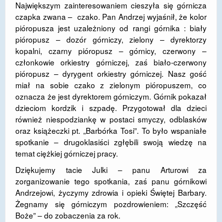
Największym zainteresowaniem cieszyła się górnicza
czapka zwana – czako. Pan Andrzej wyjaśnił, że kolor
pióropusza jest uzależniony od rangi górnika : biały
pióropusz – dozór górniczy, zielony – dyrektorzy
kopalni, czarny pióropusz – górnicy, czerwony –
członkowie orkiestry górniczej, zaś biało-czerwony
pióropusz – dyrygent orkiestry górniczej. Nasz gość
miał na sobie czako z zielonym pióropuszem, co
oznacza że jest dyrektorem górniczym. Górnik pokazał
dzieciom kordzik i szpadę. Przygotował dla dzieci
również niespodziankę w postaci smyczy, odblasków
oraz książeczki pt. „Barbórka Tosi”. To było wspaniałe
spotkanie – drugoklasiści zgłębili swoją wiedzę na
temat ciężkiej górniczej pracy.
Dziękujemy tacie Julki – panu Arturowi za
zorganizowanie tego spotkania, zaś panu górnikowi
Andrzejowi, życzymy zdrowia i opieki Świętej Barbary.
Żegnamy się górniczym pozdrowieniem: „Szczęść
Boże” – do zobaczenia za rok.