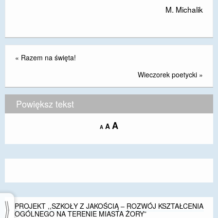
M. Michalik
«
Razem na święta!
Wieczorek poetycki
»
Powiększ tekst
Increase
A
Reset
A
Decrease
A
font
font
font
size.
size.
size.
PROJEKT ,,SZKOŁY Z JAKOŚCIĄ – ROZWÓJ KSZTAŁCENIA
OGÓLNEGO NA TERENIE MIASTA ŻORY”