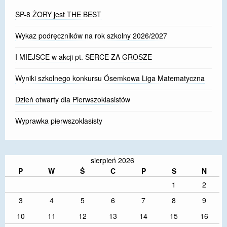
SP-8 ŻORY jest THE BEST
Wykaz podręczników na rok szkolny 2026/2027
I MIEJSCE w akcji pt. SERCE ZA GROSZE
Wyniki szkolnego konkursu Ósemkowa Liga Matematyczna
Dzień otwarty dla Pierwszoklasistów
Wyprawka pierwszoklasisty
sierpień 2026
P
W
Ś
C
P
S
N
1
2
3
4
5
6
7
8
9
10
11
12
13
14
15
16