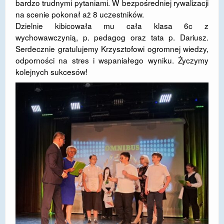
bardzo trudnymi pytaniami. W bezpośredniej rywalizacji
na scenie pokonał aż 8 uczestników.
DOSTĘPNOŚĆ
Dzielnie kibicowała mu cała klasa 6c z
POLITYKA PRYWATNOŚCI
wychowawczynią, p. pedagog oraz tata p. Dariusz.
Serdecznie gratulujemy Krzysztofowi ogromnej wiedzy,
RODO
odporności na stres i wspaniałego wyniku. Życzymy
kolejnych sukcesów!
EGZAMIN ÓSMOKLASISTY
STANDARDY OCHRONY MAŁOLETNICH
PROJEKT ,,SZKOŁY Z JAKOŚCIĄ – ROZWÓJ
KSZTAŁCENIA OGÓLNEGO NA TERENIE MIASTA
ŻORY”
REKRUTACJA 2026/2027
mLegitymacja