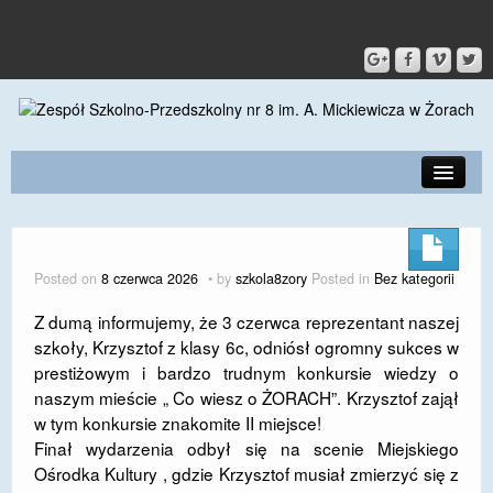
PRZEDSZKOLE
O SZKOLE
Posted on
8 czerwca 2026
by
szkola8zory
Posted in
Bez kategorii
KONTAKT
Z dumą informujemy, że 3 czerwca reprezentant naszej
szkoły, Krzysztof z klasy 6c, odniósł ogromny sukces w
DLA RODZICÓW I UCZNIÓW
prestiżowym i bardzo trudnym konkursie wiedzy o
DLA PRACOWNIKÓW
naszym mieście „ Co wiesz o ŻORACH”. Krzysztof zajął
w tym konkursie znakomite II miejsce!
GALERIA
Finał wydarzenia odbył się na scenie Miejskiego
Ośrodka Kultury , gdzie Krzysztof musiał zmierzyć się z
SPORT