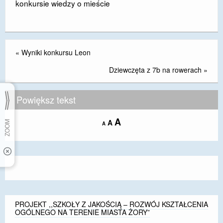
konkursie wiedzy o mieście
«
Wyniki konkursu Leon
Dziewczęta z 7b na rowerach
»
Powiększ tekst
Increase
A
Reset
A
Decrease
A
font
font
font
size.
size.
size.
PROJEKT ,,SZKOŁY Z JAKOŚCIĄ – ROZWÓJ KSZTAŁCENIA
OGÓLNEGO NA TERENIE MIASTA ŻORY”