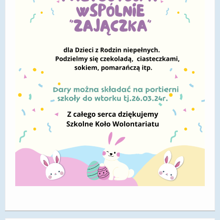
DOSTĘPNOŚĆ
POLITYKA PRYWATNOŚCI
RODO
EGZAMIN ÓSMOKLASISTY
STANDARDY OCHRONY MAŁOLETNICH
PROJEKT ,,SZKOŁY Z JAKOŚCIĄ – ROZWÓJ
KSZTAŁCENIA OGÓLNEGO NA TERENIE MIASTA
ŻORY”
REKRUTACJA 2026/2027
mLegitymacja