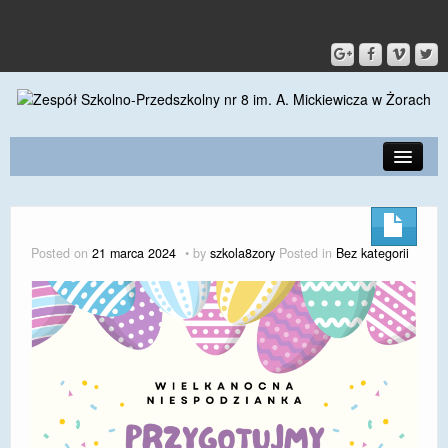
PRZEDSZKOLE
O SZKOLE
Posted on
21 marca 2024
by
szkola8zory
Posted in
Bez kategorii
KONTAKT
DLA RODZICÓW I UCZNIÓW
DLA PRACOWNIKÓW
GALERIA
SPORT