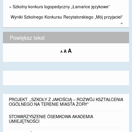
«
Szkolny konkurs logopedyczny „Łamańce językowe”
Wyniki Szkolnego Konkursu Recytatorskiego „Mój przyjaciel”
»
Powiększ tekst
Increase
A
Reset
A
Decrease
A
font
font
font
size.
size.
size.
PROJEKT ,,SZKOŁY Z JAKOŚCIĄ – ROZWÓJ KSZTAŁCENIA
OGÓLNEGO NA TERENIE MIASTA ŻORY”
STOWARZYSZENIE ÓSEMKOWA AKADEMIA
UMIEJĘTNOŚCI