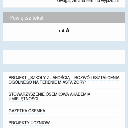
Uwaga, zmiana terminu wyjazdu
»
Powiększ tekst
Increase
A
Reset
A
Decrease
A
font
font
font
size.
size.
size.
PROJEKT ,,SZKOŁY Z JAKOŚCIĄ – ROZWÓJ KSZTAŁCENIA
OGÓLNEGO NA TERENIE MIASTA ŻORY”
STOWARZYSZENIE ÓSEMKOWA AKADEMIA
UMIEJĘTNOŚCI
GAZETKA ÓSEMKA
PROJEKTY UCZNIÓW