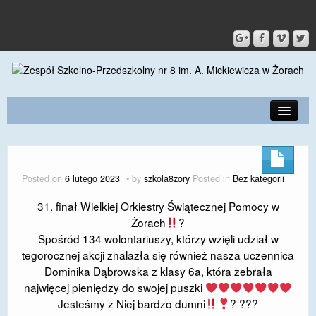
PRZEDSZKOLE
O SZKOLE
Posted on
6 lutego 2023
by
szkola8zory
Posted in
Bez kategorii
KONTAKT
31. finał Wielkiej Orkiestry Świątecznej Pomocy w
Żorach
?
DLA RODZICÓW I UCZNIÓW
Spośród 134 wolontariuszy, którzy wzięli udział w
DLA PRACOWNIKÓW
tegorocznej akcji znalazła się również nasza uczennica
Dominika Dąbrowska z klasy 6a, która zebrała
GALERIA
najwięcej pieniędzy do swojej puszki
Jesteśmy z Niej bardzo dumni
? ???
SPORT