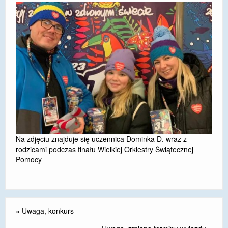
DOSTĘPNOŚĆ
POLITYKA PRYWATNOŚCI
RODO
EGZAMIN ÓSMOKLASISTY
STANDARDY OCHRONY MAŁOLETNICH
PROJEKT ,,SZKOŁY Z JAKOŚCIĄ – ROZWÓJ
KSZTAŁCENIA OGÓLNEGO NA TERENIE MIASTA
ŻORY”
Na zdjęciu znajduje się uczennica Dominka D. wraz z
rodzicami podczas finału Wielkiej Orkiestry Świątecznej
REKRUTACJA 2026/2027
Pomocy
mLegitymacja
«
Uwaga, konkurs