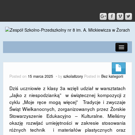
PRZEDSZKOLE
O SZKOLE
Posted on
15 marca 2025
by
szkola8zory
Posted in
Bez kategorii
KONTAKT
Dziś uczniowie z klasy 3a wzięli udział w warsztatach
„Jajko z niespodzianką” w świątecznej kompozycji z
DLA RODZICÓW I UCZNIÓW
cyklu „Moje ręce mogą więcej” Tradycje i zwyczaje
DLA PRACOWNIKÓW
Świąt Wielkanocnych, zorganizowanych przez Żorskie
Stowarzyszenie Edukacyjno – Kulturalne. Mieliśmy
GALERIA
okazję rozwijać umiejętności w zakresie stosowania
różnych technik i materiałów plastycznych oraz
SPORT