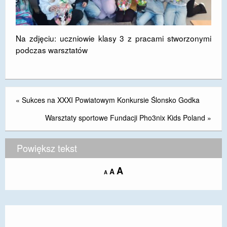
Na zdjęciu: uczniowie klasy 3 z pracami stworzonymi
podczas warsztatów
«
Sukces na XXXI Powiatowym Konkursie Ślonsko Godka
Warsztaty sportowe Fundacji Pho3nix Kids Poland
»
Powiększ tekst
Increase
A
Reset
A
Decrease
A
font
font
font
size.
size.
size.