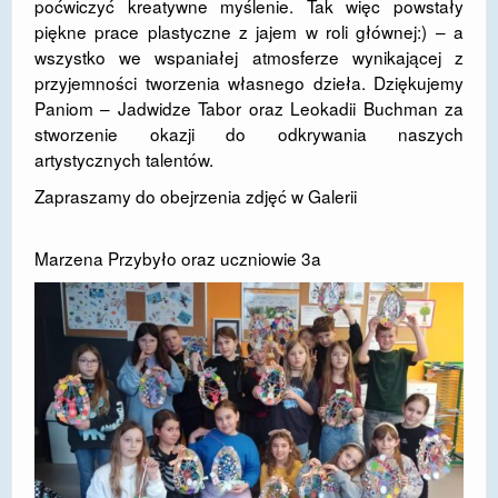
poćwiczyć kreatywne myślenie. Tak więc powstały
piękne prace plastyczne z jajem w roli głównej:) – a
DOSTĘPNOŚĆ
wszystko we wspaniałej atmosferze wynikającej z
POLITYKA PRYWATNOŚCI
przyjemności tworzenia własnego dzieła. Dziękujemy
Paniom – Jadwidze Tabor oraz Leokadii Buchman za
RODO
stworzenie okazji do odkrywania naszych
artystycznych talentów.
EGZAMIN ÓSMOKLASISTY
Zapraszamy do obejrzenia zdjęć w
Galerii
STANDARDY OCHRONY MAŁOLETNICH
PROJEKT ,,SZKOŁY Z JAKOŚCIĄ – ROZWÓJ
Marzena Przybyło oraz uczniowie 3a
KSZTAŁCENIA OGÓLNEGO NA TERENIE MIASTA
ŻORY”
REKRUTACJA 2026/2027
mLegitymacja