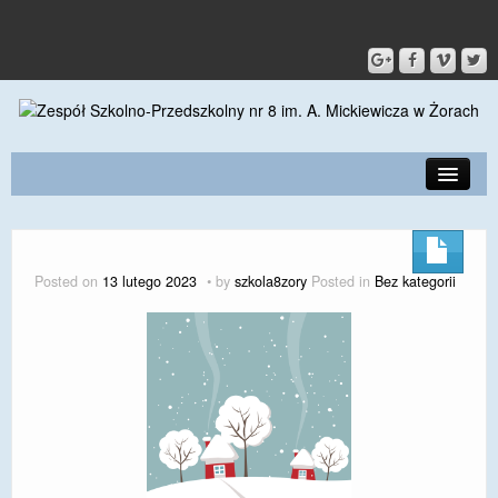
PRZEDSZKOLE
O SZKOLE
Posted on
13 lutego 2023
by
szkola8zory
Posted in
Bez kategorii
KONTAKT
DLA RODZICÓW I UCZNIÓW
DLA PRACOWNIKÓW
GALERIA
SPORT