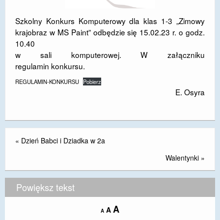
DOSTĘPNOŚĆ
Szkolny Konkurs Komputerowy dla klas 1-3 „Zimowy
krajobraz w MS Paint” odbędzie się 15.02.23 r. o godz.
POLITYKA PRYWATNOŚCI
10.40
RODO
w sali komputerowej. W załączniku
regulamin konkursu.
EGZAMIN ÓSMOKLASISTY
REGULAMIN-KONKURSU
Pobierz
E. Osyra
STANDARDY OCHRONY MAŁOLETNICH
PROJEKT ,,SZKOŁY Z JAKOŚCIĄ – ROZWÓJ
KSZTAŁCENIA OGÓLNEGO NA TERENIE MIASTA
ŻORY”
«
Dzień Babci i Dziadka w 2a
REKRUTACJA 2026/2027
Walentynki
»
mLegitymacja
Powiększ tekst
Increase
A
Reset
A
Decrease
A
font
font
font