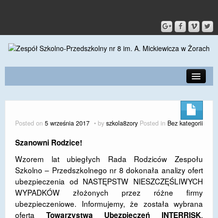
PRZEDSZKOLE
O SZKOLE
Posted on
5 września 2017
by
szkola8zory
Posted in
Bez kategorii
KONTAKT
Szanowni Rodzice!
DLA RODZICÓW I UCZNIÓW
Wzorem lat ubiegłych Rada Rodziców Zespołu
Szkolno – Przedszkolnego nr 8 dokonała analizy ofert
DLA PRACOWNIKÓW
ubezpieczenia od NASTĘPSTW NIESZCZĘŚLIWYCH
WYPADKÓW złożonych przez różne firmy
GALERIA
ubezpieczeniowe. Informujemy, że została wybrana
SPORT
oferta
,
Towarzystwa Ubezpieczeń INTERRISK