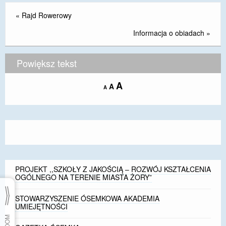
«
Rajd Rowerowy
Informacja o obiadach
»
Powiększ tekst
Increase
A
Reset
A
Decrease
A
font
font
font
size.
size.
size.
PROJEKT ,,SZKOŁY Z JAKOŚCIĄ – ROZWÓJ KSZTAŁCENIA
OGÓLNEGO NA TERENIE MIASTA ŻORY”
STOWARZYSZENIE ÓSEMKOWA AKADEMIA
UMIEJĘTNOŚCI