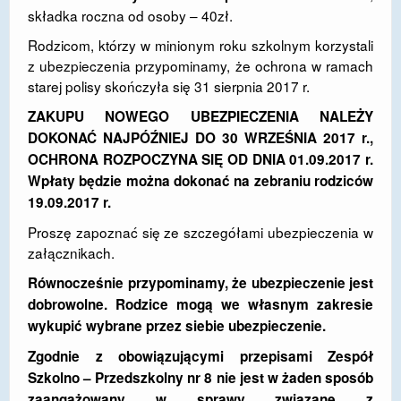
składka roczna od osoby – 40zł.
DOSTĘPNOŚĆ
Rodzicom, którzy w minionym roku szkolnym korzystali
POLITYKA PRYWATNOŚCI
z ubezpieczenia przypominamy, że ochrona w ramach
starej polisy skończyła się 31 sierpnia 2017 r.
RODO
ZAKUPU NOWEGO UBEZPIECZENIA NALEŻY
EGZAMIN ÓSMOKLASISTY
DOKONAĆ NAJPÓŹNIEJ DO 30 WRZEŚNIA 2017 r.,
OCHRONA ROZPOCZYNA SIĘ OD DNIA 01.09.2017 r.
STANDARDY OCHRONY MAŁOLETNICH
Wpłaty będzie można dokonać na zebraniu rodziców
19.09.2017 r.
PROJEKT ,,SZKOŁY Z JAKOŚCIĄ – ROZWÓJ
KSZTAŁCENIA OGÓLNEGO NA TERENIE MIASTA
Proszę zapoznać się ze szczegółami ubezpieczenia w
ŻORY”
załącznikach.
REKRUTACJA 2026/2027
Równocześnie przypominamy, że ubezpieczenie jest
dobrowolne. Rodzice mogą we własnym zakresie
mLegitymacja
wykupić wybrane przez siebie ubezpieczenie.
Zgodnie z obowiązującymi przepisami Zespół
Szkolno – Przedszkolny nr 8 nie jest w żaden sposób
zaangażowany w sprawy związane z