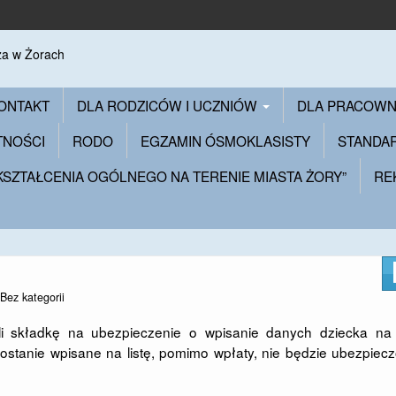
ONTAKT
DLA RODZICÓW I UCZNIÓW
DLA PRACOW
TNOŚCI
RODO
EGZAMIN ÓSMOKLASISTY
STANDA
 KSZTAŁCENIA OGÓLNEGO NA TERENIE MIASTA ŻORY”
RE
Bez kategorii
ili składkę na ubezpieczenie o wpisanie danych dziecka na l
zostanie wpisane na listę, pomimo wpłaty, nie będzie ubezpiec