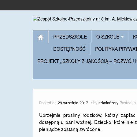
PRZEDSZKOLE
O SZKOLE
K
DOSTĘPNOŚĆ
POLITYKA PRYWA
PROJEKT ,,SZKOŁY Z JAKOŚCIĄ – ROZWÓJ
Posted on
29 września 2017
by
szkola8zory
Posted in
Uprzejmie prosimy rodziców, którzy zapłac
dostępną u pani woźnej. Dziecko, które nie 
pieniądze zostaną zwrócone.