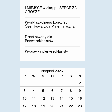
I MIEJSCE w akcji pt. SERCE ZA
GROSZE
Wyniki szkolnego konkursu
Ósemkowa Liga Matematyczna
Dzień otwarty dla
Pierwszoklasistów
Wyprawka pierwszoklasisty
sierpień 2026
P
W
Ś
C
P
S
N
1
2
3
4
5
6
7
8
9
10
11
12
13
14
15
16
17
18
19
20
21
22
23