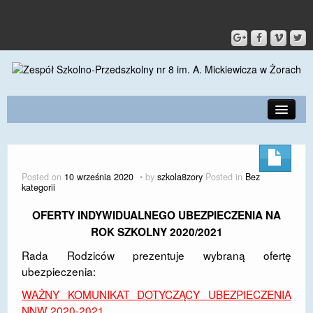
PRZEDSZKOLE
O SZKOLE
Posted on
10 września 2020
by
szkola8zory
Posted in
Bez
kategorii
KONTAKT
OFERTY INDYWIDUALNEGO UBEZPIECZENIA NA
DLA RODZICÓW I UCZNIÓW
ROK SZKOLNY 2020/2021
DLA PRACOWNIKÓW
Rada Rodziców prezentuje wybraną ofertę
ubezpieczenia:
GALERIA
WAŻNY KOMUNIKAT DOTYCZĄCY UBEZPIECZENIA
SPORT
NNW 2020-2021