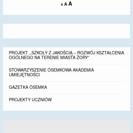
Increase
A
Reset
A
Decrease
A
font
font
font
size.
size.
size.
PROJEKT ,,SZKOŁY Z JAKOŚCIĄ – ROZWÓJ KSZTAŁCENIA
OGÓLNEGO NA TERENIE MIASTA ŻORY”
STOWARZYSZENIE ÓSEMKOWA AKADEMIA
UMIEJĘTNOŚCI
GAZETKA ÓSEMKA
PROJEKTY UCZNIÓW