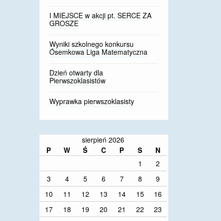
I MIEJSCE w akcji pt. SERCE ZA
GROSZE
Wyniki szkolnego konkursu
Ósemkowa Liga Matematyczna
Dzień otwarty dla
Pierwszoklasistów
Wyprawka pierwszoklasisty
sierpień 2026
P
W
Ś
C
P
S
N
1
2
3
4
5
6
7
8
9
10
11
12
13
14
15
16
17
18
19
20
21
22
23