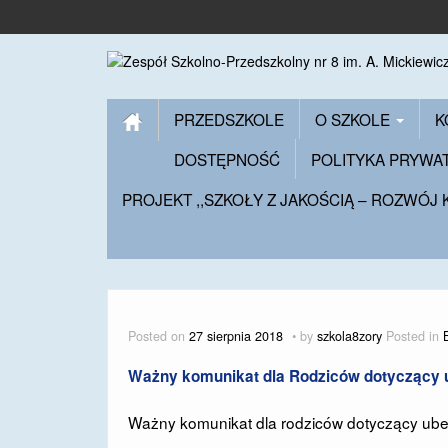
PRZEDSZKOLE
O SZKOLE
K
DOSTĘPNOŚĆ
POLITYKA PRYWA
PROJEKT ,,SZKOŁY Z JAKOŚCIĄ – ROZWÓJ
Posted on
27 sierpnia 2018
by
szkola8zory
Posted in
Ważny komunikat dla Rodziców dotyczący 
Ważny komunikat dla rodziców dotyczący ub