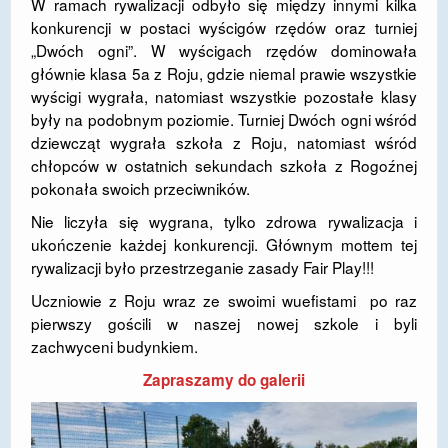
W ramach rywalizacji odbyło się między innymi kilka
konkurencji w postaci wyścigów rzędów oraz turniej
DOSTĘPNOŚĆ
„Dwóch ogni”. W wyścigach rzędów dominowała
POLITYKA PRYWATNOŚCI
głównie klasa 5a z Roju, gdzie niemal prawie wszystkie
wyścigi wygrała, natomiast wszystkie pozostałe klasy
RODO
były na podobnym poziomie. Turniej Dwóch ogni wśród
dziewcząt wygrała szkoła z Roju, natomiast wśród
EGZAMIN ÓSMOKLASISTY
chłopców w ostatnich sekundach szkoła z Rogoźnej
pokonała swoich przeciwników.
STANDARDY OCHRONY MAŁOLETNICH
Nie liczyła się wygrana, tylko zdrowa rywalizacja i
PROJEKT ,,SZKOŁY Z JAKOŚCIĄ – ROZWÓJ
ukończenie każdej konkurencji. Głównym mottem tej
KSZTAŁCENIA OGÓLNEGO NA TERENIE MIASTA
rywalizacji było przestrzeganie zasady Fair Play!!!
ŻORY”
Uczniowie z Roju wraz ze swoimi wuefistami po raz
REKRUTACJA 2026/2027
pierwszy gościli w naszej nowej szkole i byli
zachwyceni budynkiem.
mLegitymacja
Zapraszamy do galerii