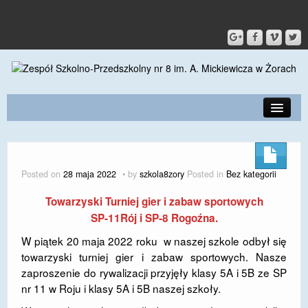
PRZEDSZKOLE
O SZKOLE
Posted on
28 maja 2022
by
szkola8zory
Posted in
Bez kategorii
KONTAKT
Towarzyski Turniej gier i zabaw sportowych
DLA RODZICÓW I UCZNIÓW
SP-11Rój i SP-8 Rogoźna.
W piątek 20 maja 2022 roku w naszej szkole odbył się
DLA PRACOWNIKÓW
towarzyski turniej gier i zabaw sportowych. Nasze
zaproszenie do rywalizacji przyjęły klasy 5A i 5B ze SP
GALERIA
nr 11 w Roju i klasy 5A i 5B naszej szkoły.
SPORT