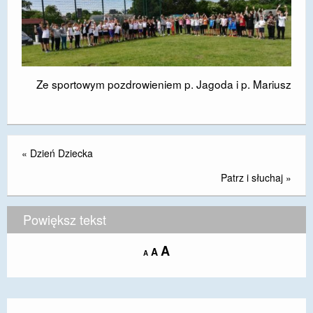
Ze sportowym pozdrowieniem p. Jagoda i p. Mariusz
«
Dzień Dziecka
Patrz i słuchaj
»
Powiększ tekst
Increase
A
Reset
A
Decrease
A
font
font
font
size.
size.
size.