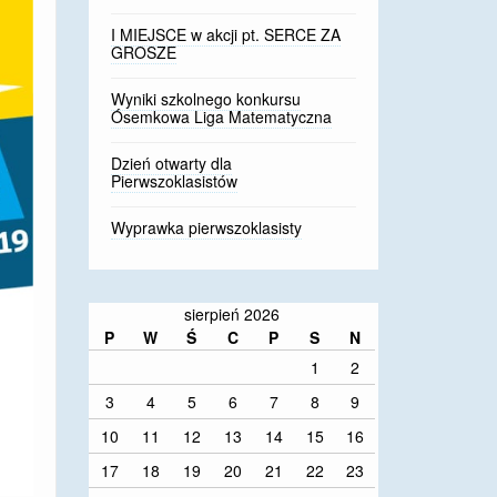
I MIEJSCE w akcji pt. SERCE ZA
GROSZE
Wyniki szkolnego konkursu
Ósemkowa Liga Matematyczna
Dzień otwarty dla
Pierwszoklasistów
Wyprawka pierwszoklasisty
sierpień 2026
P
W
Ś
C
P
S
N
1
2
3
4
5
6
7
8
9
10
11
12
13
14
15
16
17
18
19
20
21
22
23