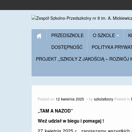
PRZEDSZKOLE
O SZKOLE
K
DOSTĘPNOŚĆ
POLITYKA PRYWA
PROJEKT ,,SZKOŁY Z JAKOŚCIĄ – ROZWÓJ
Posted on
12 kwietnia 2025
by
szkola8zory
Posted in
„TAM A NAZOD”
Weź udział w biegu i pomagaj !
27 kwietnia 2025 r. zapraszamy wszystkich