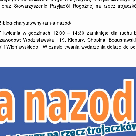
raz Stowarzyszenie Przyjaciół Rogoźnej na rzecz trojaczk
025-bieg-charytatywny-tam-a-nazod/
 kwietnia w godzinach 12:00 – 14:30 zamknięte dla ruchu 
ie zawodów: Wodzisławska 119, Kiepury, Chopina, Bogusławski
ki i Wieniawskiego. W czasie trwania wydarzenia dojazd do po