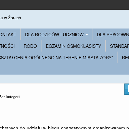
ONTAKT
DLA RODZICÓW I UCZNIÓW
DLA PRACOW
TNOŚCI
RODO
EGZAMIN ÓSMOKLASISTY
STANDA
 KSZTAŁCENIA OGÓLNEGO NA TERENIE MIASTA ŻORY”
RE
Bez kategorii
 chętnych do udziału w biegu charytatywnym organizowanym p