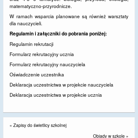
matematyczno-przyrodnicze.
DOSTĘPNOŚĆ
W ramach wsparcia planowane są również warsztaty
POLITYKA PRYWATNOŚCI
dla nauczycieli.
RODO
Regulamin i załączniki do pobrania poniżej:
Regulamin rekrutacji
EGZAMIN ÓSMOKLASISTY
Formularz rekrutacyjny ucznia
STANDARDY OCHRONY MAŁOLETNICH
Formularz rekrutacyjny nauczyciela
PROJEKT ,,SZKOŁY Z JAKOŚCIĄ – ROZWÓJ
Oświadczenie uczestnika
KSZTAŁCENIA OGÓLNEGO NA TERENIE MIASTA
ŻORY”
Deklaracja uczestnictwa w projekcie nauczyciela
Deklaracja uczestnictwa w projekcie ucznia
REKRUTACJA 2026/2027
mLegitymacja
«
Zapisy do świetlicy szkolnej
Obiady w szkole
»