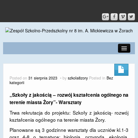
PRZEDSZKOLE
O SZKOLE
Posted on
31 sierpnia 2023
by
szkola8zory
Posted in
Bez
kategorii
KONTAKT
„Szkoły z jakością – rozwój kształcenia ogólnego na
DLA RODZICÓW I UCZNIÓW
terenie miasta Żory”- Warsztaty
DLA PRACOWNIKÓW
Trwa rekrutacja do projektu: Szkoły z jakością- rozwój
kształcenia ogólnego na terenie miasta Żory.
GALERIA
Planowane są 3 godzinne
warsztaty dla uczniów kl.1-3
SPORT
oraz 4-8 o tematyce: biologia, przyroda, ekologia,