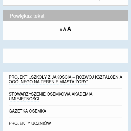
Powiększ tekst
Increase
A
Reset
A
Decrease
A
font
font
font
size.
size.
size.
PROJEKT ,,SZKOŁY Z JAKOŚCIĄ – ROZWÓJ KSZTAŁCENIA
OGÓLNEGO NA TERENIE MIASTA ŻORY”
STOWARZYSZENIE ÓSEMKOWA AKADEMIA
UMIEJĘTNOŚCI
GAZETKA ÓSEMKA
PROJEKTY UCZNIÓW