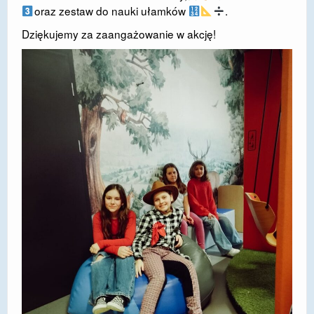
oraz zestaw do nauki ułamków
.
DOSTĘPNOŚĆ
Dziękujemy za zaangażowanie w akcję!
POLITYKA PRYWATNOŚCI
RODO
EGZAMIN ÓSMOKLASISTY
STANDARDY OCHRONY MAŁOLETNICH
PROJEKT ,,SZKOŁY Z JAKOŚCIĄ – ROZWÓJ
KSZTAŁCENIA OGÓLNEGO NA TERENIE MIASTA
ŻORY”
REKRUTACJA 2026/2027
mLegitymacja