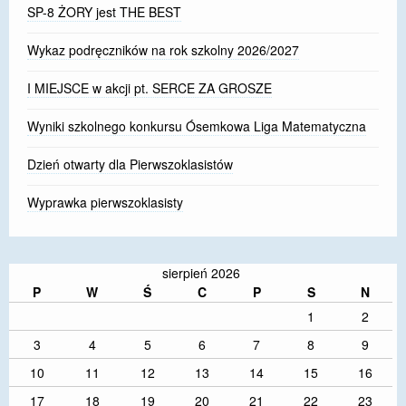
SP-8 ŻORY jest THE BEST
Wykaz podręczników na rok szkolny 2026/2027
I MIEJSCE w akcji pt. SERCE ZA GROSZE
Wyniki szkolnego konkursu Ósemkowa Liga Matematyczna
Dzień otwarty dla Pierwszoklasistów
Wyprawka pierwszoklasisty
sierpień 2026
P
W
Ś
C
P
S
N
1
2
3
4
5
6
7
8
9
10
11
12
13
14
15
16
17
18
19
20
21
22
23