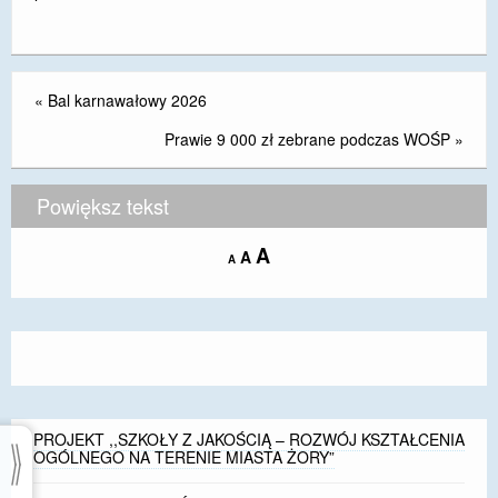
«
Bal karnawałowy 2026
Prawie 9 000 zł zebrane podczas WOŚP
»
Powiększ tekst
Increase
A
Reset
A
Decrease
A
font
font
font
size.
size.
size.
PROJEKT ,,SZKOŁY Z JAKOŚCIĄ – ROZWÓJ KSZTAŁCENIA
OGÓLNEGO NA TERENIE MIASTA ŻORY”