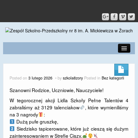
PRZEDSZKOLE
O SZKOLE
Posted on
3 lutego 2026
by
szkola8zory
Posted in
Bez kategorii
KONTAKT
Szanowni Rodzice, Uczniowie, Nauczyciele!
DLA RODZICÓW I UCZNIÓW
W tegorocznej akcji Lidla Szkoły Pełne Talentów 4
zabraliśmy aż 3129 talenciakow
, które wymieniliśmy
DLA PRACOWNIKÓW
na 3 nagrody
:
Dużą pufe gruszkę,
GALERIA
Siedzisko tapicerowane, które już cieszą się dużym
SPORT
zainteresowaniem w Strefie Ciszy,