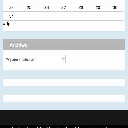
24
25
26
27
28
29
30
31
« lip
Archiwa
Archiwa
CyberChimps ©2026