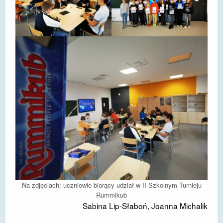
Na zdjęciach: uczniowie biorący udział w II Szkolnym Turnieju
Rummikub
Sabina Lip-Słaboń, Joanna Michalik