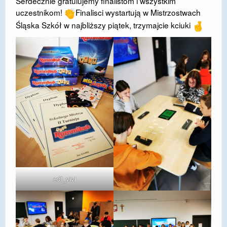
Serdecznie gratulujemy finalistom i wszystkim
uczestnikom!
Finalisci wystartują w Mistrzostwach
DOSTĘPNOŚĆ
Śląska Szkół w najbliższy piątek, trzymajcie kciuki
POLITYKA PRYWATNOŚCI
RODO
EGZAMIN ÓSMOKLASISTY
STANDARDY OCHRONY MAŁOLETNICH
PROJEKT ,,SZKOŁY Z JAKOŚCIĄ – ROZWÓJ
KSZTAŁCENIA OGÓLNEGO NA TERENIE MIASTA
ŻORY”
REKRUTACJA 2026/2027
mLegitymacja
edf_vivi