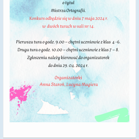
DOSTĘPNOŚĆ
POLITYKA PRYWATNOŚCI
RODO
EGZAMIN ÓSMOKLASISTY
STANDARDY OCHRONY MAŁOLETNICH
PROJEKT ,,SZKOŁY Z JAKOŚCIĄ – ROZWÓJ
KSZTAŁCENIA OGÓLNEGO NA TERENIE MIASTA
ŻORY”
REKRUTACJA 2026/2027
mLegitymacja