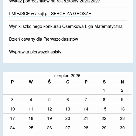
Wykaz podręczników na rok szkolny 2026/2027
I MIEJSCE w akcji pt. SERCE ZA GROSZE
Wyniki szkolnego konkursu Ósemkowa Liga Matematyczna
Dzień otwarty dla Pierwszoklasistów
Wyprawka pierwszoklasisty
sierpień 2026
P
W
Ś
C
P
S
N
1
2
3
4
5
6
7
8
9
10
11
12
13
14
15
16
17
18
19
20
21
22
23
24
25
26
27
28
29
30