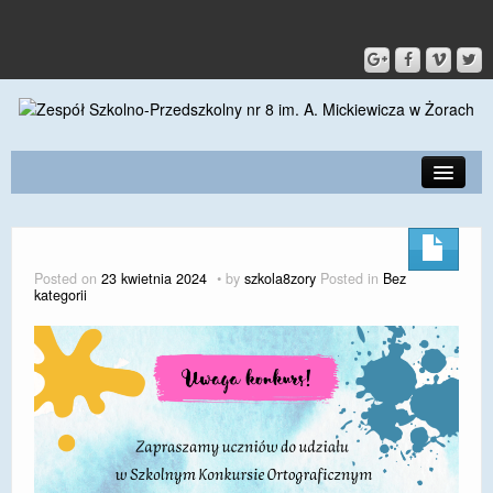
PRZEDSZKOLE
O SZKOLE
Posted on
23 kwietnia 2024
by
szkola8zory
Posted in
Bez
kategorii
KONTAKT
DLA RODZICÓW I UCZNIÓW
DLA PRACOWNIKÓW
GALERIA
SPORT