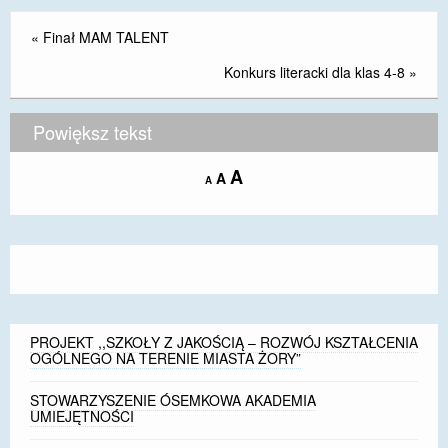
«
Finał MAM TALENT
Konkurs literacki dla klas 4-8
»
Powiększ tekst
Increase
A
Reset
A
Decrease
A
font
font
font
size.
size.
size.
PROJEKT ,,SZKOŁY Z JAKOŚCIĄ – ROZWÓJ KSZTAŁCENIA
OGÓLNEGO NA TERENIE MIASTA ŻORY”
STOWARZYSZENIE ÓSEMKOWA AKADEMIA
UMIEJĘTNOŚCI