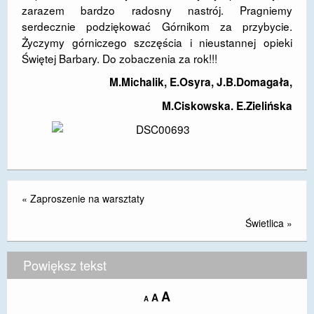
zarazem bardzo radosny nastrój. Pragniemy
serdecznie podziękować Górnikom za przybycie.
Życzymy górniczego szczęścia i nieustannej opieki
Świętej Barbary. Do zobaczenia za rok!!!
M.Michalik, E.Osyra, J.B.Domagała,
M.Ciskowska. E.Zielińska
«
Zaproszenie na warsztaty
Świetlica
»
Powiększ tekst
Increase
A
Reset
A
Decrease
A
font
font
font