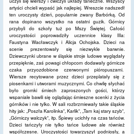
uczyli się wierszy i ćwiczyli układy taneczne. Wszyscy
artyści chcieli wypaść jak najlepiej. Wreszcie nadszedł
DOSTĘPNOŚĆ
ten uroczysty dzień, popularnie zwany Barbórką. Od
POLITYKA PRYWATNOŚCI
rana dopinano wszystko na ostatni guzik. Górnicy
przybyli do szkoły tuż po Mszy Świętej. Całość
RODO
uroczystości poprowadziły uczennice klasy IIIa:
Faustyna Wacławczyk i Alicja Ochojska. Dzieci na
EGZAMIN ÓSMOKLASISTY
scenie prezentowały się niezwykle barwnie.
Dziewczynki ubrane w śląskie stroje ludowe wyglądały
STANDARDY OCHRONY MAŁOLETNICH
przepięknie, zaś powagi chłopcom dodawały górnicze
PROJEKT ,,SZKOŁY Z JAKOŚCIĄ – ROZWÓJ
czaka przyozdobione czerwonymi pióropuszami.
KSZTAŁCENIA OGÓLNEGO NA TERENIE MIASTA
Wiersze recytowane przez dzieci przeplatały się z
ŻORY”
piosenkami i utworami muzycznymi. Co chwilę słychać
było gromki śmiech zaproszonych gości, którzy
REKRUTACJA 2026/2027
wspaniale bawili się oglądając śmieszne scenki z życia
górników i nie tylko. W sali rozbrzmiewały takie śląskie
mLegitymacja
hity jak: „Poszła Karolinka”, Karlik”, „Tam kaj stary szyb”,
„Górniczy walczyk”, itp. Śpiewy ucichły na czas tańców.
Dzieci tańczyły nie tylko tańce ludowe ale również
współczesne. Uroczystości towarzyszył podniosły, a