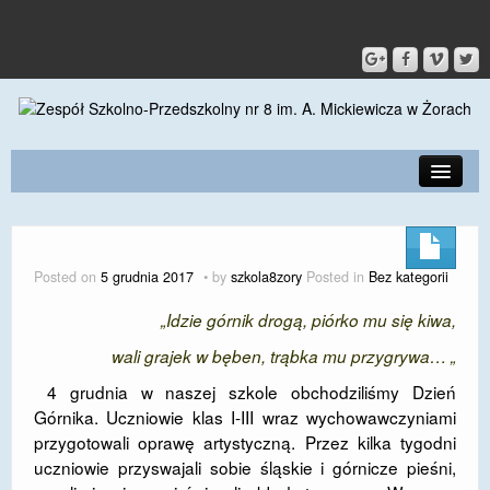
PRZEDSZKOLE
O SZKOLE
Posted on
5 grudnia 2017
by
szkola8zory
Posted in
Bez kategorii
KONTAKT
„Idzie górnik drogą, piórko mu się kiwa,
DLA RODZICÓW I UCZNIÓW
wali grajek w bęben, trąbka mu przygrywa… „
DLA PRACOWNIKÓW
4 grudnia w naszej szkole obchodziliśmy Dzień
Górnika. Uczniowie klas I-III wraz wychowawczyniami
GALERIA
przygotowali oprawę artystyczną. Przez kilka tygodni
uczniowie przyswajali sobie śląskie i górnicze pieśni,
SPORT