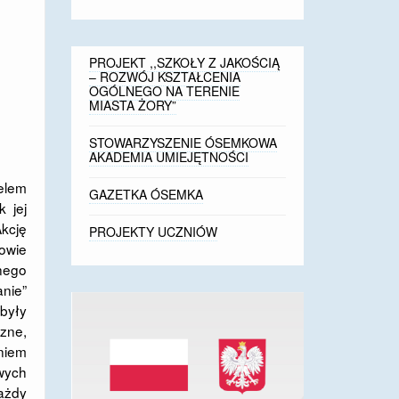
PROJEKT ,,SZKOŁY Z JAKOŚCIĄ
– ROZWÓJ KSZTAŁCENIA
OGÓLNEGO NA TERENIE
MIASTA ŻORY”
STOWARZYSZENIE ÓSEMKOWA
AKADEMIA UMIEJĘTNOŚCI
elem
GAZETKA ÓSEMKA
 jej
kcję
PROJEKTY UCZNIÓW
owie
dnego
anie”
były
zne,
aniem
awych
ażdy