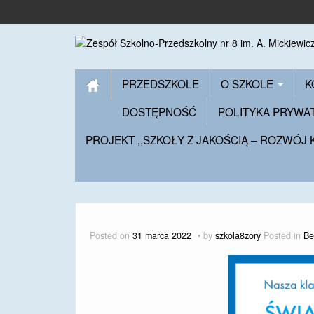
PRZEDSZKOLE
O SZKOLE
K
DOSTĘPNOŚĆ
POLITYKA PRYWA
PROJEKT ,,SZKOŁY Z JAKOŚCIĄ – ROZWÓJ
Posted on
31 marca 2022
by
szkola8zory
Posted in
Be