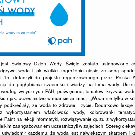
est Światowy Dzień Wody. Święto zostało ustanowione c
odgrywa woda i jak wielkie zagrożenie niesie ze sobą spadek
 i 1c, dołączyli do projektu organizowanego przez Polską A
 się do pogłębiania szacunku i wiedzy na tema wody. Uczni
anej według wytycznych PAH, poświęconej tematowi kryzysu wo
kich jak: uczestnictwo w seansie animacji „Woda nie tylko w kr
 podkreślały, że woda to zdrowie i życie. Dodatkowo lekcje 
 wykorzystaniem właściwości wody, kolorowanki tematyc
Paint na lekcji informatyki, rozwiązywanie quizu z wykorzyst
wielkim zaangażowaniem uczestniczyli w zajęciach. Szereg ciek
le uświadomił każdemu, że woda jest największym skarbem i k