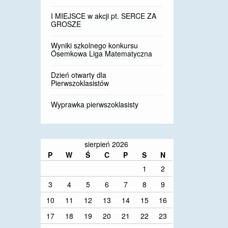
I MIEJSCE w akcji pt. SERCE ZA
GROSZE
Wyniki szkolnego konkursu
Ósemkowa Liga Matematyczna
Dzień otwarty dla
Pierwszoklasistów
Wyprawka pierwszoklasisty
sierpień 2026
P
W
Ś
C
P
S
N
1
2
3
4
5
6
7
8
9
10
11
12
13
14
15
16
17
18
19
20
21
22
23