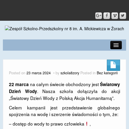
PRZEDSZKOLE
O SZKOLE
Posted on
23 marca 2024
by
szkola8zory
Posted in
Bez kategorii
KONTAKT
na całym świecie obchodzony jest
22 marca
Światowy
. Nasza szkoła dołączyła do akcji
DLA RODZICÓW I UCZNIÓW
Dzień Wody
„Światowy Dzień Wody z Polską Akcja Humanitarną”.
DLA PRACOWNIKÓW
Celem kampanii jest przedstawienie globalnego
spojrzenia na wodę i szerzenie świadomości o tym, że:
GALERIA
– dostęp do wody to prawo człowieka
,
SPORT