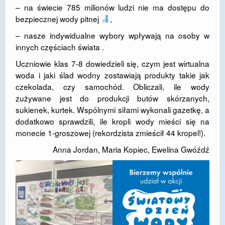
– na świecie 785 milionów ludzi nie ma dostępu do
DOSTĘPNOŚĆ
bezpiecznej wody pitnej
,
POLITYKA PRYWATNOŚCI
– nasze indywidualne wybory wpływają na osoby w
innych częściach świata .
RODO
Uczniowie klas 7-8 dowiedzieli się, czym jest wirtualna
EGZAMIN ÓSMOKLASISTY
woda i jaki ślad wodny zostawiają produkty takie jak
czekolada, czy samochód. Obliczali, ile wody
STANDARDY OCHRONY MAŁOLETNICH
zużywane jest do produkcji butów skórzanych,
sukienek, kurtek. Wspólnymi siłami wykonali gazetkę, a
PROJEKT ,,SZKOŁY Z JAKOŚCIĄ – ROZWÓJ
dodatkowo sprawdzili, ile kropli wody mieści się na
KSZTAŁCENIA OGÓLNEGO NA TERENIE MIASTA
monecie 1-groszowej (rekordzista zmieścił 44 kropel!).
ŻORY”
Anna Jordan, Maria Kopiec, Ewelina Gwóźdź
REKRUTACJA 2026/2027
mLegitymacja