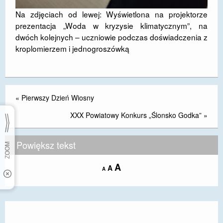
Na zdjęciach od lewej: Wyświetlona na projektorze
prezentacja „Woda w kryzysie klimatycznym”, na
dwóch kolejnych – uczniowie podczas doświadczenia z
kroplomierzem i jednogroszówką
«
Pierwszy Dzień Wiosny
XXX Powiatowy Konkurs „Ślonsko Godka”
»
Powiększ tekst
Increase
A
Reset
A
Decrease
A
font
font
font
size.
size.
size.