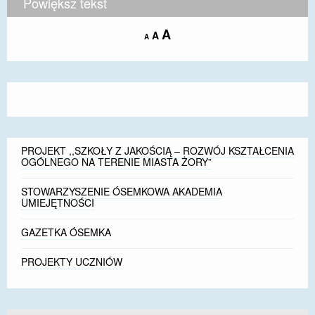
Powiększ tekst
Increase
A
Reset
A
Decrease
A
font
font
font
size.
size.
size.
PROJEKT ,,SZKOŁY Z JAKOŚCIĄ – ROZWÓJ KSZTAŁCENIA
OGÓLNEGO NA TERENIE MIASTA ŻORY”
STOWARZYSZENIE ÓSEMKOWA AKADEMIA
UMIEJĘTNOŚCI
GAZETKA ÓSEMKA
PROJEKTY UCZNIÓW