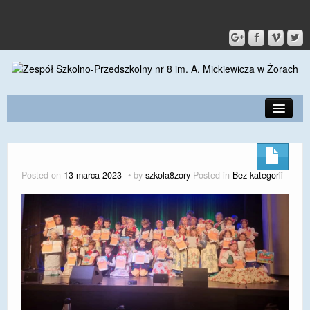
PRZEDSZKOLE
O SZKOLE
Posted on
13 marca 2023
by
szkola8zory
Posted in
Bez kategorii
KONTAKT
DLA RODZICÓW I UCZNIÓW
DLA PRACOWNIKÓW
GALERIA
SPORT