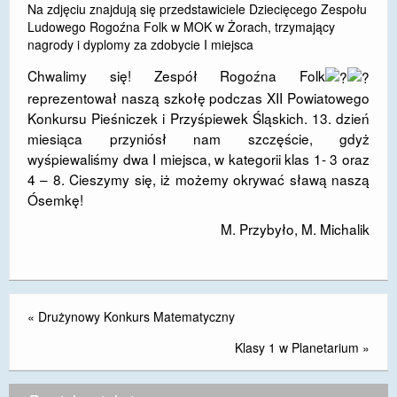
Na zdjęciu znajdują się przedstawiciele Dziecięcego Zespołu
DOSTĘPNOŚĆ
Ludowego Rogoźna Folk w MOK w Żorach, trzymający
nagrody i dyplomy za zdobycie I miejsca
POLITYKA PRYWATNOŚCI
Chwalimy się! Zespół Rogoźna Folk
RODO
reprezentował naszą szkołę podczas XII Powiatowego
Konkursu Pieśniczek i Przyśpiewek Śląskich. 13. dzień
EGZAMIN ÓSMOKLASISTY
miesiąca przyniósł nam szczęście, gdyż
wyśpiewaliśmy dwa I miejsca, w kategorii klas 1- 3 oraz
STANDARDY OCHRONY MAŁOLETNICH
4 – 8. Cieszymy się, iż możemy okrywać sławą naszą
Ósemkę!
PROJEKT ,,SZKOŁY Z JAKOŚCIĄ – ROZWÓJ
KSZTAŁCENIA OGÓLNEGO NA TERENIE MIASTA
M. Przybyło, M. Michalik
ŻORY”
REKRUTACJA 2026/2027
mLegitymacja
«
Drużynowy Konkurs Matematyczny
Klasy 1 w Planetarium
»