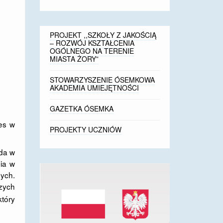
PROJEKT ,,SZKOŁY Z JAKOŚCIĄ
– ROZWÓJ KSZTAŁCENIA
OGÓLNEGO NA TERENIE
MIASTA ŻORY”
STOWARZYSZENIE ÓSEMKOWA
AKADEMIA UMIEJĘTNOŚCI
GAZETKA ÓSEMKA
es w
PROJEKTY UCZNIÓW
oda w
nia w
zych.
zych
tóry