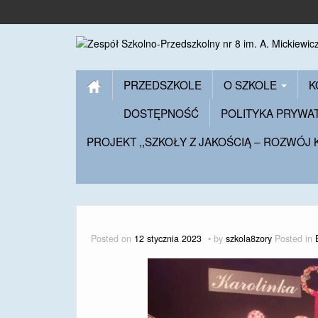
PRZEDSZKOLE
O SZKOLE
K
DOSTĘPNOŚĆ
POLITYKA PRYWA
PROJEKT ,,SZKOŁY Z JAKOŚCIĄ – ROZWÓJ
Posted on
12 stycznia 2023
by
szkola8zory
Posted in