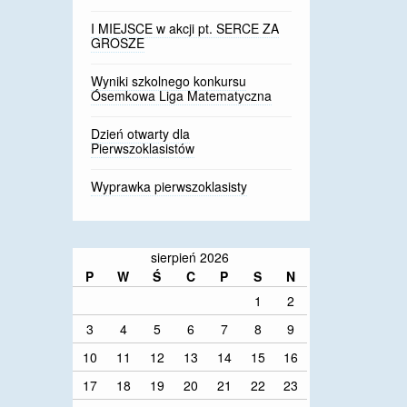
I MIEJSCE w akcji pt. SERCE ZA
GROSZE
Wyniki szkolnego konkursu
Ósemkowa Liga Matematyczna
Dzień otwarty dla
Pierwszoklasistów
Wyprawka pierwszoklasisty
sierpień 2026
P
W
Ś
C
P
S
N
1
2
3
4
5
6
7
8
9
10
11
12
13
14
15
16
17
18
19
20
21
22
23