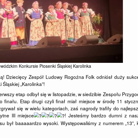
jewódzkim Konkursie Piosenki Śląskiej Karolinka
ną! Dziecięcy Zespół Ludowy Rogoźna Folk odniósł duży sukc
ląskiej „Karolinka”!
rwszy etap odbył się w listopadzie, w siedzibie Zespołu Przyg
 finału. Etap drugi czyli finał miał miejsce w środę 11 stycz
ywał się w wielu kategoriach, zaś nagrody trafiły do najleps
tne III miejsce
! Jesteśmy bardzo dumni z nas
rsu był baaaaardzo wysoki. Występowaliśmy z numerem „13”, k