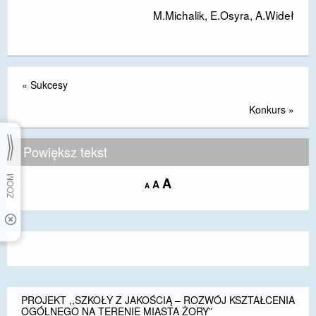
M.Michalik, E.Osyra, A.Wideł
«
Sukcesy
Konkurs
»
Powiększ tekst
Increase
A
Reset
A
Decrease
A
font
font
font
size.
size.
size.
PROJEKT ,,SZKOŁY Z JAKOŚCIĄ – ROZWÓJ KSZTAŁCENIA
OGÓLNEGO NA TERENIE MIASTA ŻORY”