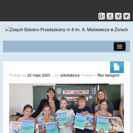
PRZEDSZKOLE
O SZKOLE
Posted on
22 maja 2023
by
szkola8zory
Posted in
Bez kategorii
KONTAKT
DLA RODZICÓW I UCZNIÓW
DLA PRACOWNIKÓW
GALERIA
SPORT