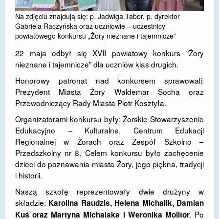
DOSTĘPNOŚĆ
Na zdjęciu znajdują się: p. Jadwiga Tabor, p. dyrektor
Gabriela Raczyńska oraz uczniowie – uczestnicy
POLITYKA PRYWATNOŚCI
powiatowego konkursu „Żory nieznane i tajemnicze”
22 maja odbył się XVII powiatowy konkurs ”Żory
RODO
nieznane i tajemnicze” dla uczniów klas drugich.
EGZAMIN ÓSMOKLASISTY
Honorowy patronat nad konkursem sprawowali:
Prezydent Miasta Żory Waldemar Socha oraz
STANDARDY OCHRONY MAŁOLETNICH
Przewodniczący Rady Miasta Piotr Kosztyła.
PROJEKT ,,SZKOŁY Z JAKOŚCIĄ – ROZWÓJ
Organizatorami konkursu były: Żorskie Stowarzyszenie
KSZTAŁCENIA OGÓLNEGO NA TERENIE MIASTA
Edukacyjno – Kulturalne, Centrum Edukacji
ŻORY”
Regionalnej w Żorach oraz Zespół Szkolno –
REKRUTACJA 2026/2027
Przedszkolny nr 8. Celem konkursu było zachęcenie
dzieci do poznawania miasta Żory, jego piękna, tradycji
mLegitymacja
i historii.
Naszą szkołę reprezentowały dwie drużyny w
składzie:
Karolina Raudzis, Helena Michalik, Damian
. Po
Kuś oraz Martyna Michalska i Weronika Molitor