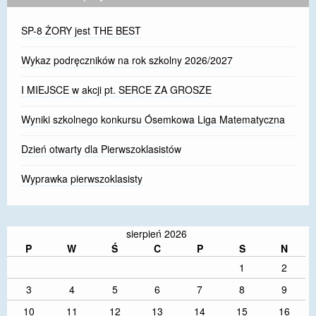
SP-8 ŻORY jest THE BEST
Wykaz podręczników na rok szkolny 2026/2027
I MIEJSCE w akcji pt. SERCE ZA GROSZE
Wyniki szkolnego konkursu Ósemkowa Liga Matematyczna
Dzień otwarty dla Pierwszoklasistów
Wyprawka pierwszoklasisty
sierpień 2026
P
W
Ś
C
P
S
N
1
2
3
4
5
6
7
8
9
10
11
12
13
14
15
16