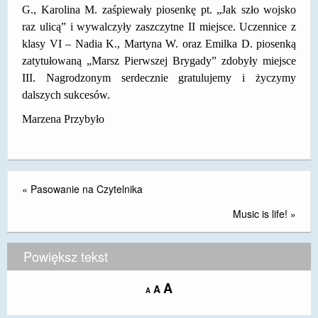
G., Karolina M. zaśpiewały piosenkę pt. „Jak szło wojsko
DOSTĘPNOŚĆ
raz ulicą” i wywalczyły zaszczytne II miejsce. Uczennice z
klasy VI – Nadia K., Martyna W. oraz Emilka D. piosenką
POLITYKA PRYWATNOŚCI
zatytułowaną „Marsz Pierwszej Brygady” zdobyły miejsce
RODO
III. Nagrodzonym serdecznie gratulujemy i życzymy
dalszych sukcesów.
EGZAMIN ÓSMOKLASISTY
Marzena Przybyło
STANDARDY OCHRONY MAŁOLETNICH
PROJEKT ,,SZKOŁY Z JAKOŚCIĄ – ROZWÓJ
KSZTAŁCENIA OGÓLNEGO NA TERENIE MIASTA
«
Pasowanie na Czytelnika
ŻORY”
Music is life!
»
REKRUTACJA 2026/2027
mLegitymacja
Powiększ tekst
Increase
A
Reset
A
Decrease
A
font
font
font
size.
size.
size.