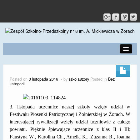
PRZEDSZKOLE
O SZKOLE
Posted on
3 listopada 2016
by
szkola8zory
Posted in
Bez
kategorii
KONTAKT
DLA RODZICÓW I UCZNIÓW
3. listopada uczennice naszej szkoły wzięły udział w
DLA PRACOWNIKÓW
Festiwalu Piosenki Patriotycznej i Żołnierskiej w Żorach. W
interesującej rywalizacji wzięły udział uczniowie z całego
GALERIA
powiatu. Pięknie śpiewające uczennice z klas II i III:
SPORT
Faustyna W., Karolina Ch., Amelia K., Zuzanna R., Joanna