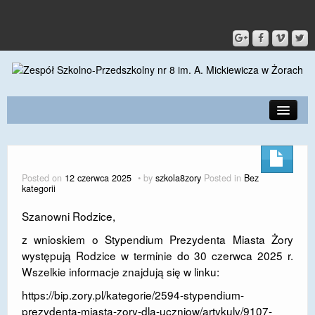
PRZEDSZKOLE
O SZKOLE
Posted on
12 czerwca 2025
by
szkola8zory
Posted in
Bez
kategorii
KONTAKT
Szanowni Rodzice,
DLA RODZICÓW I UCZNIÓW
z wnioskiem o Stypendium Prezydenta Miasta Żory
DLA PRACOWNIKÓW
występują Rodzice w terminie do 30 czerwca 2025 r.
Wszelkie informacje znajdują się w linku:
GALERIA
https://bip.zory.pl/kategorie/2594-stypendium-
SPORT
prezydenta-miasta-zory-dla-uczniow/artykuly/9107-