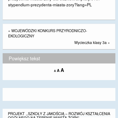
stypendium-prezydenta-miasta-zory?lang=PL
DOSTĘPNOŚĆ
POLITYKA PRYWATNOŚCI
RODO
«
WOJEWÓDZKI KONKURS PRZYRODNICZO-
EKOLOGICZNY
EGZAMIN ÓSMOKLASISTY
Wycieczka klasy 3a
»
STANDARDY OCHRONY MAŁOLETNICH
Powiększ tekst
PROJEKT ,,SZKOŁY Z JAKOŚCIĄ – ROZWÓJ
KSZTAŁCENIA OGÓLNEGO NA TERENIE MIASTA
Increase
A
Reset
A
ŻORY”
Decrease
A
font
font
font
size.
size.
REKRUTACJA 2026/2027
size.
mLegitymacja
PROJEKT ,,SZKOŁY Z JAKOŚCIĄ – ROZWÓJ KSZTAŁCENIA
OGÓLNEGO NA TERENIE MIASTA ŻORY”