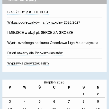
SP-8 ŻORY jest THE BEST
Wykaz podręczników na rok szkolny 2026/2027
I MIEJSCE w akcji pt. SERCE ZA GROSZE
Wyniki szkolnego konkursu Ósemkowa Liga Matematyczna
Dzień otwarty dla Pierwszoklasistów
Wyprawka pierwszoklasisty
sierpień 2026
P
W
Ś
C
P
S
N
1
2
3
4
5
6
7
8
9
10
11
12
13
14
15
16