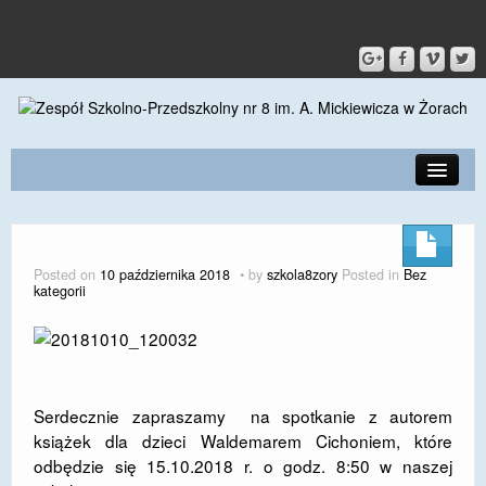
PRZEDSZKOLE
O SZKOLE
Posted on
10 października 2018
by
szkola8zory
Posted in
Bez
kategorii
KONTAKT
DLA RODZICÓW I UCZNIÓW
DLA PRACOWNIKÓW
Serdecznie zapraszamy na spotkanie z autorem
GALERIA
książek dla dzieci Waldemarem Cichoniem, które
odbędzie się 15.10.2018 r. o godz. 8:50 w naszej
SPORT