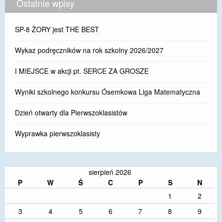
Ostatnie wpisy
SP-8 ŻORY jest THE BEST
Wykaz podręczników na rok szkolny 2026/2027
I MIEJSCE w akcji pt. SERCE ZA GROSZE
Wyniki szkolnego konkursu Ósemkowa Liga Matematyczna
Dzień otwarty dla Pierwszoklasistów
Wyprawka pierwszoklasisty
sierpień 2026
P
W
Ś
C
P
S
N
1
2
3
4
5
6
7
8
9