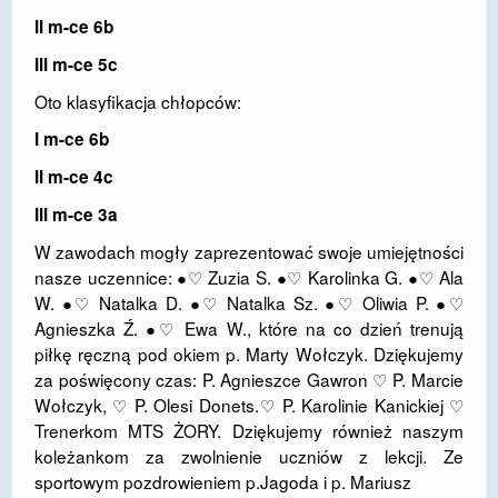
II m-ce 6b
DOSTĘPNOŚĆ
III m-ce 5c
POLITYKA PRYWATNOŚCI
Oto klasyfikacja chłopców:
RODO
I m-ce 6b
EGZAMIN ÓSMOKLASISTY
II m-ce 4c
STANDARDY OCHRONY MAŁOLETNICH
III m-ce 3a
W zawodach mogły zaprezentować swoje umiejętności
PROJEKT ,,SZKOŁY Z JAKOŚCIĄ – ROZWÓJ
KSZTAŁCENIA OGÓLNEGO NA TERENIE MIASTA
nasze uczennice: ●♡ Zuzia S. ●♡ Karolinka G. ●♡ Ala
ŻORY”
W. ●♡ Natalka D. ●♡ Natalka Sz. ●♡ Oliwia P. ●♡
Agnieszka Ź. ●♡ Ewa W., które na co dzień trenują
REKRUTACJA 2026/2027
piłkę ręczną pod okiem p. Marty Wołczyk. Dziękujemy
za poświęcony czas: P. Agnieszce Gawron ♡ P. Marcie
mLegitymacja
Wołczyk, ♡ P. Olesi Donets.♡ P. Karolinie Kanickiej ♡
Trenerkom MTS ŻORY. Dziękujemy również naszym
koleżankom za zwolnienie uczniów z lekcji. Ze
sportowym pozdrowieniem p.Jagoda i p. Mariusz