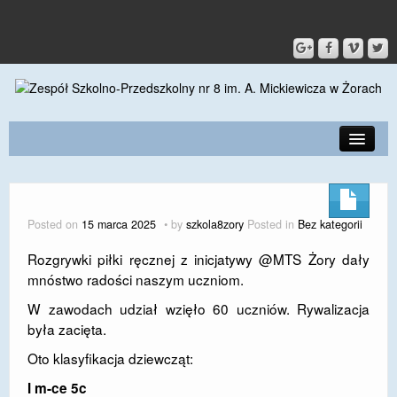
PRZEDSZKOLE
O SZKOLE
Posted on
15 marca 2025
by
szkola8zory
Posted in
Bez kategorii
KONTAKT
Rozgrywki piłki ręcznej z inicjatywy @MTS Żory dały
mnóstwo radości naszym uczniom.
DLA RODZICÓW I UCZNIÓW
W zawodach udział wzięło 60 uczniów. Rywalizacja
DLA PRACOWNIKÓW
była zacięta.
GALERIA
Oto klasyfikacja dziewcząt:
SPORT
I m-ce 5c