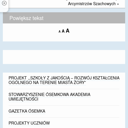
Arcymistrzów Szachowych
»
Powiększ tekst
Increase
A
Reset
A
Decrease
A
font
font
font
size.
size.
size.
PROJEKT ,,SZKOŁY Z JAKOŚCIĄ – ROZWÓJ KSZTAŁCENIA
OGÓLNEGO NA TERENIE MIASTA ŻORY”
STOWARZYSZENIE ÓSEMKOWA AKADEMIA
UMIEJĘTNOŚCI
GAZETKA ÓSEMKA
PROJEKTY UCZNIÓW