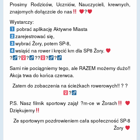
Prosimy Rodziców, Uczniów, Nauczycieli, krewnych,
DOSTĘPNOŚĆ
znajomych dołączcie do nas
?
POLITYKA PRYWATNOŚCI
Wystarczy:
pobrać aplikację Aktywne Miasta
RODO
zarejestrować się,
wybrać Żory, potem SP-8,
EGZAMIN ÓSMOKLASISTY
wsiąść na rower i kręcić km dla SP8 Żory.
?‍
?‍
?‍
??‍
?‍
?‍
STANDARDY OCHRONY MAŁOLETNICH
Sami nie pociągniemy tego, ale RAZEM możemy dużo!!
PROJEKT ,,SZKOŁY Z JAKOŚCIĄ – ROZWÓJ
Akcja trwa do końca czerwca.
KSZTAŁCENIA OGÓLNEGO NA TERENIE MIASTA
ŻORY”
Zatem do zobaczenia na ścieżkach rowerowych!! ? ?‍
?‍
REKRUTACJA 2026/2027
P.S. Nasz filmik sportowy zajął ?m-ce w Żorach
mLegitymacja
Dziękujemy
Ze sportowym pozdrowieniem cała społeczność SP-8
Żory