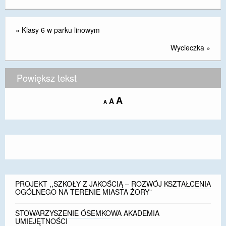
«
Klasy 6 w parku linowym
Wycieczka
»
Powiększ tekst
Increase
A
Reset
A
Decrease
A
font
font
font
size.
size.
size.
PROJEKT ,,SZKOŁY Z JAKOŚCIĄ – ROZWÓJ KSZTAŁCENIA
OGÓLNEGO NA TERENIE MIASTA ŻORY”
STOWARZYSZENIE ÓSEMKOWA AKADEMIA
UMIEJĘTNOŚCI