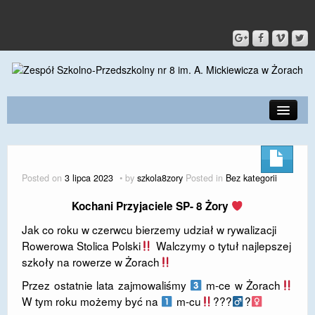
PRZEDSZKOLE
O SZKOLE
Posted on
3 lipca 2023
by
szkola8zory
Posted in
Bez kategorii
KONTAKT
Kochani Przyjaciele SP- 8 Żory
DLA RODZICÓW I UCZNIÓW
Jak co roku w czerwcu bierzemy udział w rywalizacji
Rowerowa Stolica Polski
Walczymy o tytuł najlepszej
DLA PRACOWNIKÓW
szkoły na rowerze w Żorach
GALERIA
Przez ostatnie lata zajmowaliśmy
m-ce w Żorach
W tym roku możemy być na
m-cu
???‍
?‍
SPORT