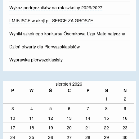
Wykaz podręczników na rok szkolny 2026/2027
I MIEJSCE w akcji pt. SERCE ZA GROSZE
Wyniki szkolnego konkursu Ósemkowa Liga Matematyczna
Dzień otwarty dla Pierwszoklasistów
Wyprawka pierwszoklasisty
sierpień 2026
P
W
Ś
C
P
S
N
1
2
3
4
5
6
7
8
9
10
11
12
13
14
15
16
17
18
19
20
21
22
23
24
25
26
27
28
29
30