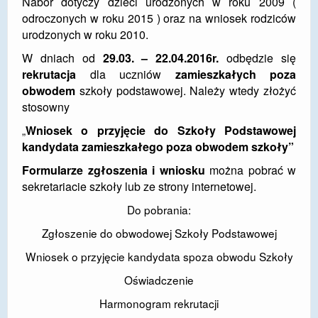
Nabór dotyczy dzieci urodzonych w roku 2009 (
odroczonych w roku 2015 ) oraz na wniosek rodziców
DOSTĘPNOŚĆ
urodzonych w roku 2010.
POLITYKA PRYWATNOŚCI
W dniach od
29
.03. – 22.04.2016r.
odbędzie się
rekrutacja
dla uczniów
zamieszkałych poza
RODO
obwodem
szkoły podstawowej. Należy wtedy złożyć
EGZAMIN ÓSMOKLASISTY
stosowny
„
Wniosek
o przyjęcie do Szkoły Podstawowej
STANDARDY OCHRONY MAŁOLETNICH
kandydata zamieszkałego poza obwodem szkoły”
PROJEKT ,,SZKOŁY Z JAKOŚCIĄ – ROZWÓJ
Formularze zgłoszenia i wniosku
można pobrać w
KSZTAŁCENIA OGÓLNEGO NA TERENIE MIASTA
sekretariacie szkoły lub ze strony internetowej.
ŻORY”
Do pobrania:
REKRUTACJA 2026/2027
Zgłoszenie do obwodowej Szkoły Podstawowej
mLegitymacja
Wniosek o przyjęcie kandydata spoza obwodu Szkoły
Oświadczenie
Harmonogram rekrutacji