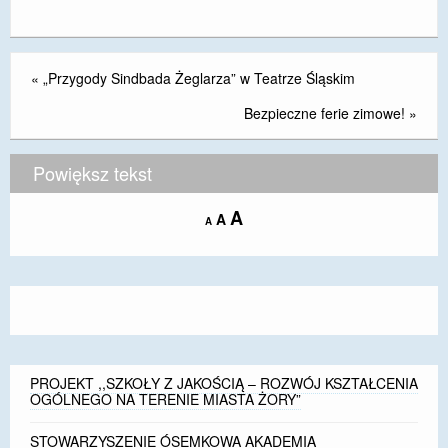
«
„Przygody Sindbada Żeglarza” w Teatrze Śląskim
Bezpieczne ferie zimowe!
»
Powiększ tekst
Increase
A
Reset
A
Decrease
A
font
font
font
size.
size.
size.
PROJEKT ,,SZKOŁY Z JAKOŚCIĄ – ROZWÓJ KSZTAŁCENIA
OGÓLNEGO NA TERENIE MIASTA ŻORY”
STOWARZYSZENIE ÓSEMKOWA AKADEMIA