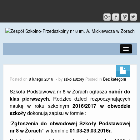
PRZEDSZKOLE
O SZKOLE
Posted on
8 lutego 2016
by
szkola8zory
Posted in
Bez kategorii
KONTAKT
Szkoła Podstawowa nr 8 w Żorach ogłasza
nabór do
klas
pierwszych.
Rodzice dzieci rozpoczynających
DLA RODZICÓW I UCZNIÓW
naukę w roku szkolnym
2016/2017 w obwodzie
DLA PRACOWNIKÓW
szkoły
dokonują zapisu w formie :
”
Zgłoszenia do obwodowej Szkoły Podstawowej
GALERIA
nr 8 w Żorach”
w terminie
01.03-29.03.2016r.
SPORT