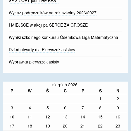
SP-8 ŻORY jest THE BEST
Wykaz podręczników na rok szkolny 2026/2027
I MIEJSCE w akcji pt. SERCE ZA GROSZE
Wyniki szkolnego konkursu Ósemkowa Liga Matematyczna
Dzień otwarty dla Pierwszoklasistów
Wyprawka pierwszoklasisty
sierpień 2026
P
W
Ś
C
P
S
N
1
2
3
4
5
6
7
8
9
10
11
12
13
14
15
16
17
18
19
20
21
22
23