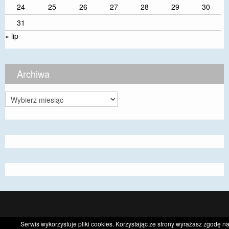
24
25
26
27
28
29
30
31
« lip
Archiwa
Archiwa
CyberChimps ©2026
Serwis wykorzystuje pliki cookies. Korzystając ze strony wyrażasz zgodę n