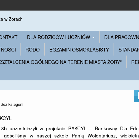
ONTAKT
DLA RODZICÓW I UCZNIÓW
DLA PRACOW
TNOŚCI
RODO
EGZAMIN ÓSMOKLASISTY
STANDA
 KSZTAŁCENIA OGÓLNEGO NA TERENIE MIASTA ŻORY”
RE
n
Bez kategorii
i 8b uczestniczyli w projekcie BAKCYL – Bankowcy Dla Eduk
gościliśmy w naszej szkole Panią Wolontariusz, wieloletn