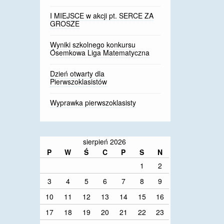
I MIEJSCE w akcji pt. SERCE ZA
GROSZE
Wyniki szkolnego konkursu
Ósemkowa Liga Matematyczna
Dzień otwarty dla
Pierwszoklasistów
Wyprawka pierwszoklasisty
sierpień 2026
P
W
Ś
C
P
S
N
1
2
3
4
5
6
7
8
9
10
11
12
13
14
15
16
17
18
19
20
21
22
23