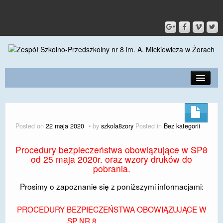
PRZEDSZKOLE
O SZKOLE
Posted on
22 maja 2020
by
szkola8zory
Posted in
Bez kategorii
KONTAKT
Procedury bezpieczeństwa obowiązujące w SP8
DLA RODZICÓW I UCZNIÓW
od 25 maja 2020r. oraz wzory druków do
pobrania.
DLA PRACOWNIKÓW
Prosimy o zapoznanie się z poniższymi informacjami:
GALERIA
PROCEDURY BEZPIECZEŃSTWA OBOWIĄZUJĄCE W
SPORT
SP NR 8