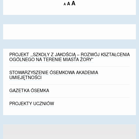
Increase
A
Reset
A
Decrease
A
font
font
font
size.
size.
size.
PROJEKT ,,SZKOŁY Z JAKOŚCIĄ – ROZWÓJ KSZTAŁCENIA
OGÓLNEGO NA TERENIE MIASTA ŻORY”
STOWARZYSZENIE ÓSEMKOWA AKADEMIA
UMIEJĘTNOŚCI
GAZETKA ÓSEMKA
PROJEKTY UCZNIÓW