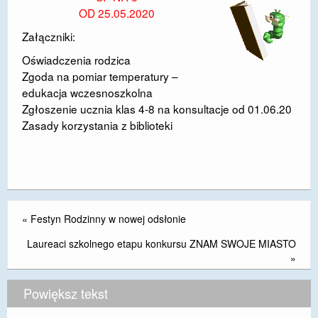
OD 25.05.2020
DOSTĘPNOŚĆ
Załączniki:
POLITYKA PRYWATNOŚCI
Oświadczenia rodzica
Zgoda na pomiar temperatury –
RODO
edukacja wczesnoszkolna
EGZAMIN ÓSMOKLASISTY
Zgłoszenie ucznia klas 4-8 na konsultacje od 01.06.20
Zasady korzystania z biblioteki
STANDARDY OCHRONY MAŁOLETNICH
PROJEKT ,,SZKOŁY Z JAKOŚCIĄ – ROZWÓJ
KSZTAŁCENIA OGÓLNEGO NA TERENIE MIASTA
ŻORY”
REKRUTACJA 2026/2027
«
Festyn Rodzinny w nowej odsłonie
Laureaci szkolnego etapu konkursu ZNAM SWOJE MIASTO
mLegitymacja
»
Powiększ tekst