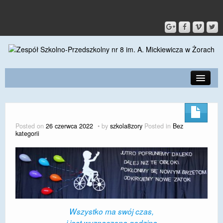
PRZEDSZKOLE
O SZKOLE
Posted on
26 czerwca 2022
by
szkola8zory
Posted in
Bez
kategorii
KONTAKT
DLA RODZICÓW I UCZNIÓW
DLA PRACOWNIKÓW
GALERIA
Wszystko ma swój czas,
SPORT
i jest wyznaczona godzina