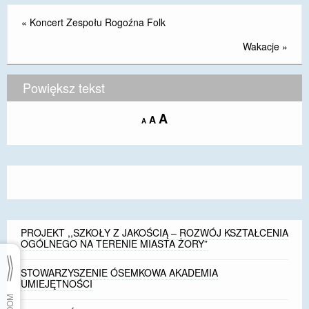
«
Koncert Zespołu Rogoźna Folk
Wakacje
»
Powiększ tekst
Increase
A
Reset
A
Decrease
A
font
font
font
size.
size.
size.
PROJEKT ,,SZKOŁY Z JAKOŚCIĄ – ROZWÓJ KSZTAŁCENIA
OGÓLNEGO NA TERENIE MIASTA ŻORY”
STOWARZYSZENIE ÓSEMKOWA AKADEMIA
UMIEJĘTNOŚCI