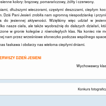
jesienne kolory: brązowy, pomarańczowy, żółty i czerwony.
niami, dłuższymi wieczorami, częstymi deszczami, ciepłym ko
em. Dziś Pani Jesień zrobiła nam ogromną niespodziankę i przyn
 do jesiennej aktywności. Wzięliśmy więc udział w jesien
lko nasze ciała, ale także wyobraźnię do dalszych działań, kt
rzone w gronie kolegów z równoległych klas. Na koniec nie m
onej nam przez wrześniowe słoneczko podczas wspólnego space
nas łaskawa i obdarzy nas wieloma ciepłymi dniami.
IERWSZY DZIEŃ JESIEN
I
Wychowawcy klas I
Konkurs fotografic