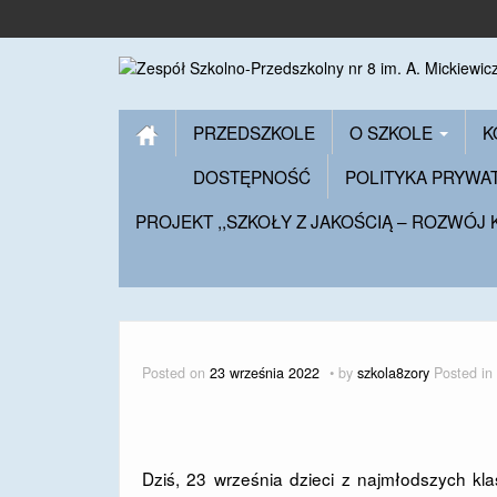
PRZEDSZKOLE
O SZKOLE
K
DOSTĘPNOŚĆ
POLITYKA PRYWA
PROJEKT ,,SZKOŁY Z JAKOŚCIĄ – ROZWÓJ
Posted on
23 września 2022
by
szkola8zory
Posted in
Dziś, 23 września dzieci z najmłodszych kl