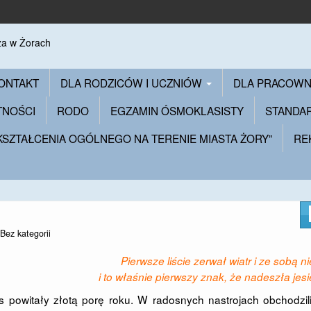
ONTAKT
DLA RODZICÓW I UCZNIÓW
DLA PRACOW
TNOŚCI
RODO
EGZAMIN ÓSMOKLASISTY
STANDA
 KSZTAŁCENIA OGÓLNEGO NA TERENIE MIASTA ŻORY”
RE
Bez kategorii
Pierwsze liście zerwał wiatr i ze sobą ni
i to właśnie pierwszy znak, że nadeszła je
as powitały złotą porę roku. W radosnych nastrojach obchodzi