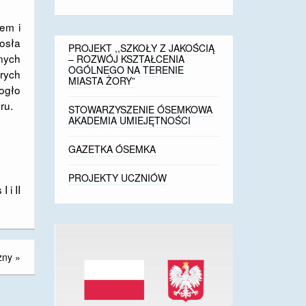
cem i
iosła
PROJEKT ,,SZKOŁY Z JAKOŚCIĄ
nych
– ROZWÓJ KSZTAŁCENIA
OGÓLNEGO NA TERENIE
órych
MIASTA ŻORY”
ogło
ru.
STOWARZYSZENIE ÓSEMKOWA
AKADEMIA UMIEJĘTNOŚCI
GAZETKA ÓSEMKA
PROJEKTY UCZNIÓW
 i II
zny
»