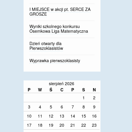
I MIEJSCE w akcji pt. SERCE ZA
GROSZE
Wyniki szkolnego konkursu
Ósemkowa Liga Matematyczna
Dzień otwarty dla
Pierwszoklasistów
Wyprawka pierwszoklasisty
sierpień 2026
P
W
Ś
C
P
S
N
1
2
3
4
5
6
7
8
9
10
11
12
13
14
15
16
17
18
19
20
21
22
23