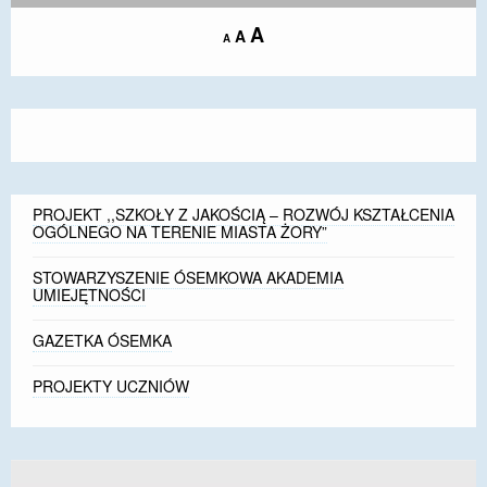
Increase
A
Reset
A
Decrease
A
font
font
font
size.
size.
size.
PROJEKT ,,SZKOŁY Z JAKOŚCIĄ – ROZWÓJ KSZTAŁCENIA
OGÓLNEGO NA TERENIE MIASTA ŻORY”
STOWARZYSZENIE ÓSEMKOWA AKADEMIA
UMIEJĘTNOŚCI
GAZETKA ÓSEMKA
PROJEKTY UCZNIÓW