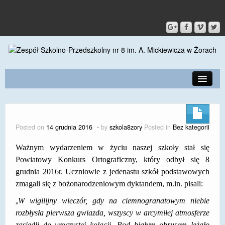
PRZEDSZKOLE
O SZKOLE
Posted on
14 grudnia 2016
by
szkola8zory
Posted in
Bez kategorii
KONTAKT
Ważnym wydarzeniem w życiu naszej szkoły stał się
DLA RODZICÓW I UCZNIÓW
Powiatowy Konkurs Ortograficzny, który odbył się 8
grudnia 2016r. Uczniowie z jedenastu szkół podstawowych
DLA PRACOWNIKÓW
zmagali się z bożonarodzeniowym dyktandem, m.in. pisali:
GALERIA
„
W wigilijny wieczór, gdy na ciemnogranatowym niebie
rozbłysła pierwsza gwiazda, wszyscy w arcymiłej atmosferze
SPORT
zasiedli do uroczystej kolacji. Pod białym obrusem leżało