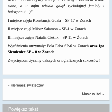
siano, a u sufitu wisiała gałąź życiodajnej jemioły i
DOSTĘPNOŚĆ
bukszpanu(…)”
POLITYKA PRYWATNOŚCI
I miejsce zajęła Konstancja Gdala – SP-17 w Żorach
RODO
II miejsce zajął Miłosz Salamon – SP-1 w Żorach
EGZAMIN ÓSMOKLASISTY
III miejsce zajęła Natalia Cieślik – SP-11 w Żorach
Wyróżnienia otrzymały: Pola Faba SP-6 w Żorach
oraz Iga
STANDARDY OCHRONY MAŁOLETNICH
Siemieniec SP – 8 w Żorach
PROJEKT ,,SZKOŁY Z JAKOŚCIĄ – ROZWÓJ
Zwycięzcom życzmy dalszych ortograficznych sukcesów!
KSZTAŁCENIA OGÓLNEGO NA TERENIE MIASTA
ŻORY”
REKRUTACJA 2026/2027
«
Kiermasz świąteczny
mLegitymacja
Music is life!
»
Powiększ tekst