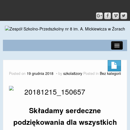
PRZEDSZKOLE
O SZKOLE
Posted on
19 grudnia 2018
by
szkola8zory
Posted in
Bez kategorii
KONTAKT
DLA RODZICÓW I UCZNIÓW
DLA PRACOWNIKÓW
Składamy serdeczne
GALERIA
podziękowania dla wszystkich
SPORT